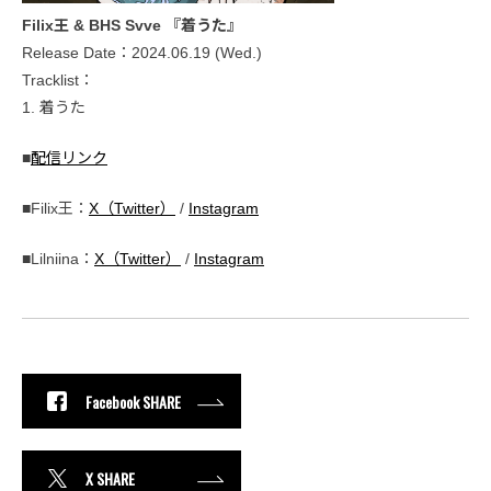
Filix王 & BHS Svve 『着うた』
Release Date：2024.06.19 (Wed.)
Tracklist：
1. 着うた
■
配信リンク
■Filix王：
X（Twitter）
/
Instagram
■Lilniina：
X（Twitter）
/
Instagram
Facebook SHARE
X SHARE