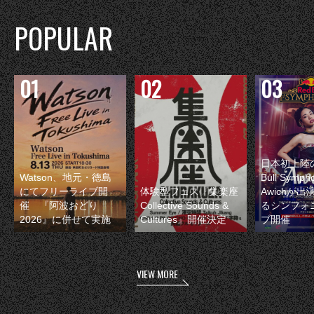
POPULAR
日本初上陸の
Watson、地元・徳島
Bull Symp
にてフリーライブ開
体験型フェス『集楽座
Awichが
催 『阿波おどり
Collective Sounds &
るシンフォ
2026』に併せて実施
Cultures』開催決定
ブ開催
VIEW MORE