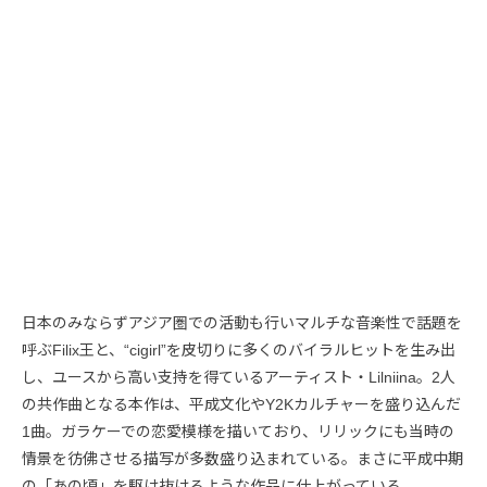
日本のみならずアジア圏での活動も行いマルチな音楽性で話題を
呼ぶFilix王と、“cigirl”を皮切りに多くのバイラルヒットを生み出
し、ユースから高い支持を得ているアーティスト・Lilniina。2人
の共作曲となる本作は、平成文化やY2Kカルチャーを盛り込んだ
1曲。ガラケーでの恋愛模様を描いており、リリックにも当時の
情景を彷佛させる描写が多数盛り込まれている。まさに平成中期
の「あの頃」を駆け抜けるような作品に仕上がっている。