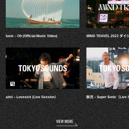
luvis – Oh (Official Music Video)
MIND TRAVEL 2023 
aimi – Lovesick (Live Session）
鋭児 – $uper $onic（Live 
VIEW MORE