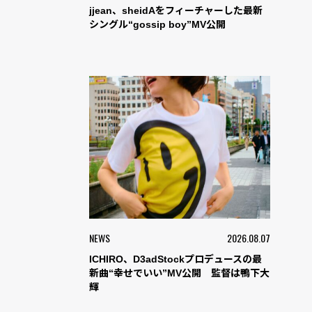
jjean、sheidAをフィーチャーした最新
シングル“gossip boy”MV公開
NEWS
2026.08.07
ICHIRO、D3adStockプロデュースの最
新曲“幸せでいい”MV公開 監督は鴨下大
輝