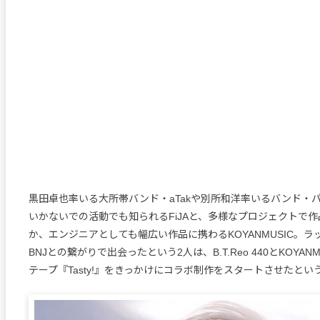
黒田卓也率いる大所帯バンド・aTakや別所和洋率いるバンド・
いかないでの活動でも知られるFiJAと、多様なプロジェクトで
か、エンジニアとしても幅広い作品に携わるKOYANMUSIC。ラッパ
BNJとの繋がりで出会ったという2人は、B.T.Reo 440とKOYAN
テープ『Tasty!』をきっかけにコラボ制作をスタートさせたとい