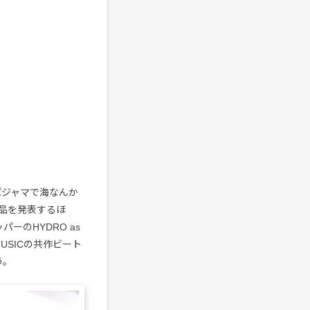
パジャマで海なんか
作品を発表するほ
ーのHYDRO as
MUSICの共作ビート
う。