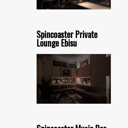
Spincoaster Private
Lounge Ebisu