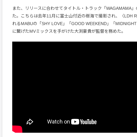
また、リリースに合わせてタイトル・トラック「WAGAMAMA」
た。こちらは去年11月に富士山付近の樹海で撮影され、〈LDH Re
れるMABUの「SHY LOVE」「GOOD WEEKEND」「MIDNIGHT
に繋げたMVミックスを手がけた大渕豪貴が監督を務めた。