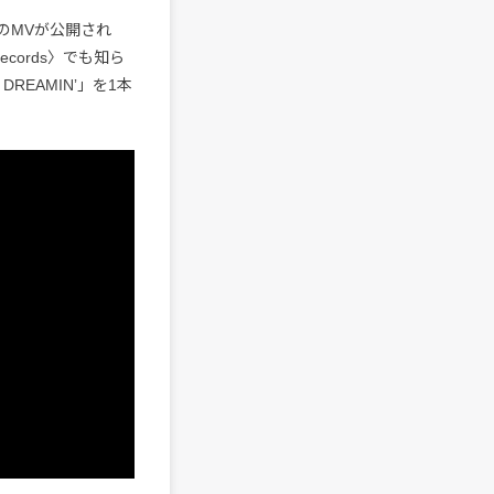
のMVが公開され
cords〉でも知ら
 DREAMINʼ」を1本