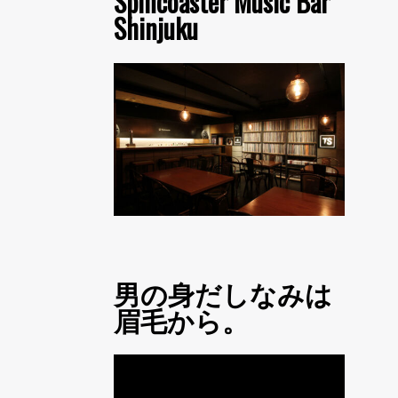
Spincoaster Music Bar
Shinjuku
男の身だしなみは
眉毛から。