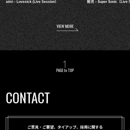
aimi – Lovesick (Live Session）
鋭児 – $uper $onic（Live 
VIEW MORE
PAGE to TOP
CONTACT
ご意見・ご要望、タイアップ、採用に関する