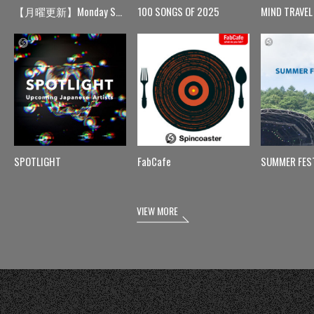
【月曜更新】Monday Spin
100 SONGS OF 2025
MIND TRAVEL
SPOTLIGHT
FabCafe
SUMMER FES
VIEW MORE