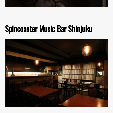
Spincoaster Music Bar Shinjuku