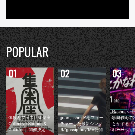
POPULAR
Rachel 
体験型フェス『集楽座
jjean、sheidAをフィー
歌舞伎町で
Collective Sounds &
チャーした最新シング
とかする『
Cultures』開催決定
ル“gossip boy”MV公開
れーーッ』