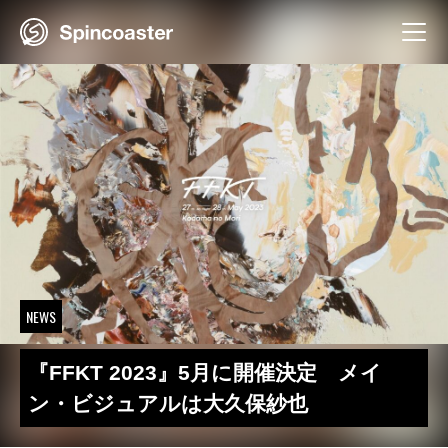
Skip
to
content
NEWS
『FFKT 2023』5月に開催決定 メイ
ン・ビジュアルは大久保紗也