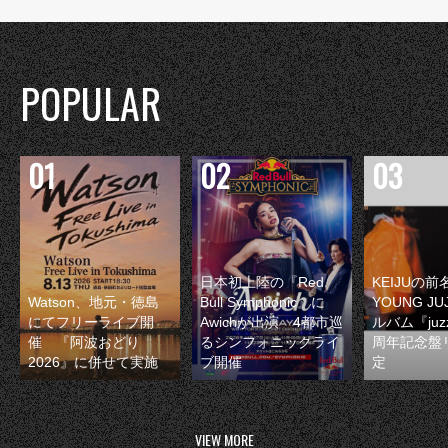
POPULAR
日本初上陸の『Red
KEIJUの
Watson、地元・徳島
Bull Symphonic』に
YOUNG JU
にてフリーライブ開
Awichが出演 4都市巡
ルバム『juzz
催 『阿波おどり
るシンフォニックライ
周年記念盤
2026』に併せて実施
ブ開催
定
VIEW MORE