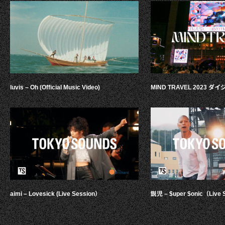
luvis – Oh (Official Music Video)
MIND TRAVEL 2023 
aimi – Lovesick (Live Session）
鋭児 – $uper $onic（Live 