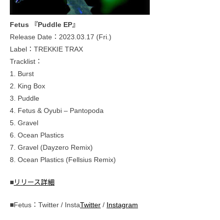
Fetus 『Puddle EP』
Release Date：2023.03.17 (Fri.)
Label：TREKKIE TRAX
Tracklist：
1. Burst
2. King Box
3. Puddle
4. Fetus & Oyubi – Pantopoda
5. Gravel
6. Ocean Plastics
7. Gravel (Dayzero Remix)
8. Ocean Plastics (Fellsius Remix)
■
リリース詳細
■Fetus：Twitter / Insta
Twitter
/
Instagram