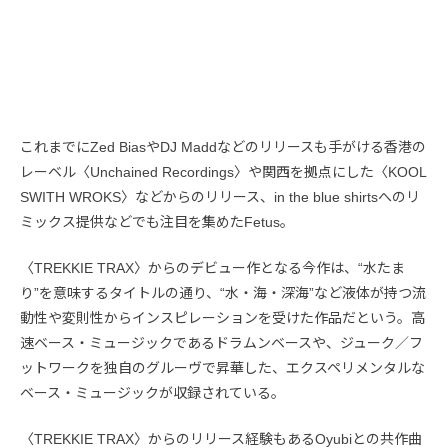
これまでにZed BiasやDJ Maddなどのリリースも手がける香港の
レーベル〈Unchained Recordings〉や関西を拠点にした〈KOOL
SWITH WROKS〉などからのリリース、in the blue shirtsへのリ
ミックス提供などでも注目を集めたFetus。
〈TREKKIE TRAX〉からのデビュー作となる今作は、“水たま
り”を意味するタイトルの通り、“水・海・深海”など液体が持つ流
動性や変則性からインスピレーションを受けた作品だという。高
速ベース・ミュージックであるドラムンベースや、ジューク／フ
ットワークを独自のグルーヴで昇華した、エクスペリメンタルな
ベース・ミュージックが収録されている。
〈TREKKIE TRAX〉からのリリース経験もあるOyubiとの共作曲