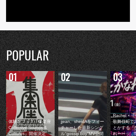
POPULAR
Rachel 
体験型フェス『集楽座
jjean、sheidAをフィー
歌舞伎町で
Collective Sounds &
チャーした最新シング
とかする『
Cultures』開催決定
ル“gossip boy”MV公開
れーーッ』