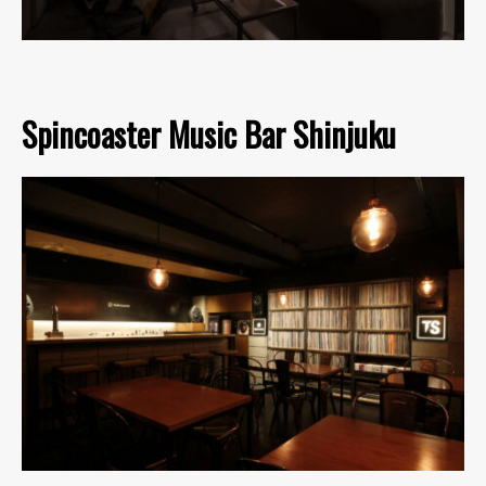
Spincoaster Music Bar Shinjuku