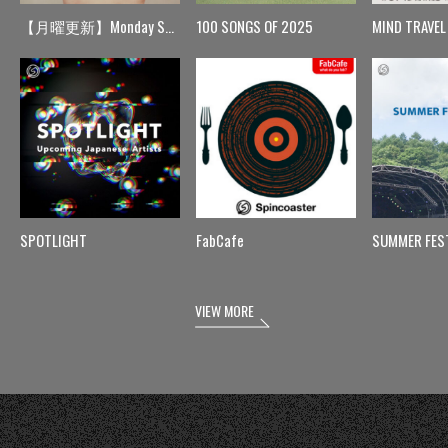
【月曜更新】Monday Spin
100 SONGS OF 2025
MIND TRAVEL
SPOTLIGHT
FabCafe
SUMMER FES
VIEW MORE