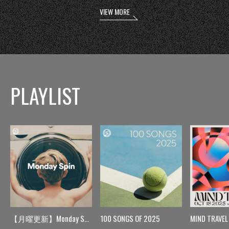
VIEW MORE
PLAYLIST
【月曜更新】Monday Spin
100 SONGS OF 2025
MIND TRAVEL