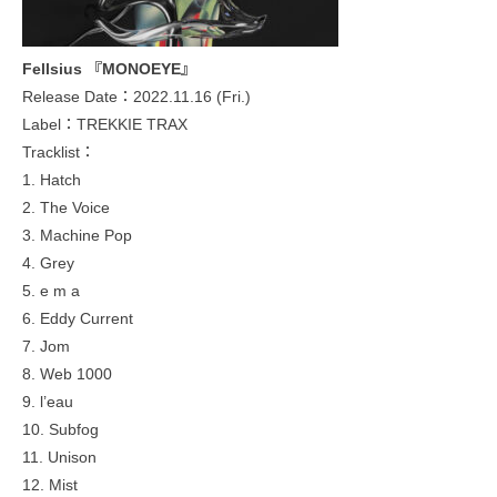
Fellsius 『MONOEYE』
Release Date：2022.11.16 (Fri.)
Label：TREKKIE TRAX
Tracklist：
1. Hatch
2. The Voice
3. Machine Pop
4. Grey
5. e m a
6. Eddy Current
7. Jom
8. Web 1000
9. l’eau
10. Subfog
11. Unison
12. Mist