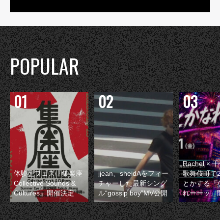
POPULAR
Rachel 
体験型フェス『集楽座
jjean、sheidAをフィー
歌舞伎町で
Collective Sounds &
チャーした最新シング
とかする『
Cultures』開催決定
ル“gossip boy”MV公開
れーーッ』