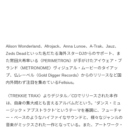
Alison Wonderland、Afrojack、Anna Lunoe、A-Trak、Jauz、
Zeds Deadといった名だたる海外スターDJからのサポート、ま
た常田大希率いる〈PERIMETRON〉が手がけたアイウェア・ブ
ランド〈METRONOME〉ヴィジュアル・ムービーのタイアッ
プ、仏レーベル〈Gold Digger Records〉からのリリースなど国
内外問わず注目を集めているFellsius。
〈TREKKIE TRAX〉よりデジタル／CDでリリースされた本作
は、自身の集大成とも言えるアルバムだという。“ダンス・ミュ
ージック × アブストラクト”というテーマを基調に、フューチャ
ー・ベースのようなハイファイなサウンドと、様々なジャンルの
音楽がミックスされた一作となっている。また、アートワーク・