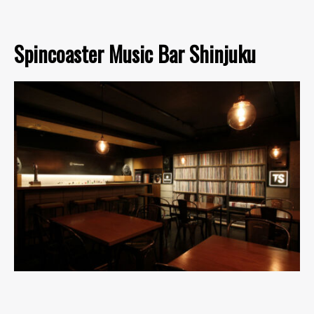
Spincoaster Music Bar Shinjuku