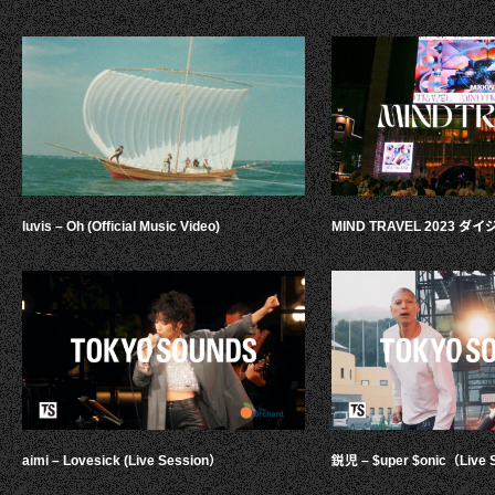
luvis – Oh (Official Music Video)
MIND TRAVEL 2023 
aimi – Lovesick (Live Session）
鋭児 – $uper $onic（Live 