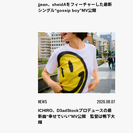
jjean、sheidAをフィーチャーした最新
シングル“gossip boy”MV公開
NEWS
2026.08.07
ICHIRO、D3adStockプロデュースの最
新曲“幸せでいい”MV公開 監督は鴨下大
輝