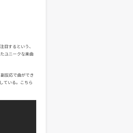
点に注目するという、
したユニークな楽曲
種 副反応で曲ができ
表している。こちら