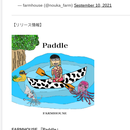
— farmhouse (@nouka_farm)
September 10, 2021
【リリース情報】
FARMHOUSE 『Paddle』