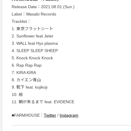
Release Date：2021.08.01 (Sun.)
Label：Wasabi Records
Tracklist：
1. 東京フラットシート
2. Sunflower feat Jeter
3. WALL feat Hys plasma
4. SLEEP SLEEP SHEEP
5. Knock Knock Knock
6. Rap Rap Rap
7. KIRA KIRA
8. カイエン青山
9. 靴下 feat. kojikoji
10. 絵
11. 朝が来るまで feat. EVIDENCE
■FARMHOUSE：
Twitter
/
Instagram