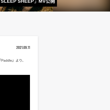
LEEP SHEEP」MV公開
2021.09.11
Paddle』より、