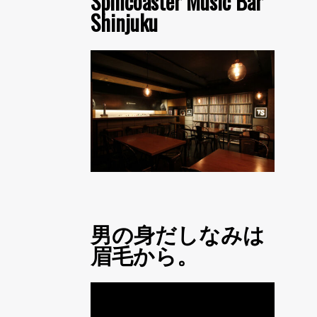
Spincoaster Music Bar
Shinjuku
男の身だしなみは
眉毛から。