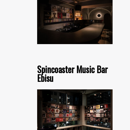
Spincoaster Music Bar
Ebisu