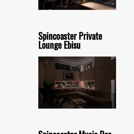
Spincoaster Private
Lounge Ebisu