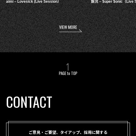
aimi – Lovesick (Live Session）
鋭児 – $uper $onic（Live 
VIEW MORE
PAGE to TOP
CONTACT
ご意見・ご要望、タイアップ、採用に関する