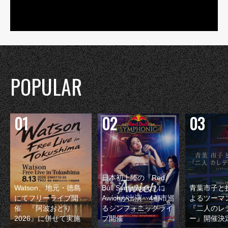
POPULAR
日本初上陸の『Red
Watson、地元・徳島
Bull Symphonic』に
青葉市子と
にてフリーライブ開
Awichが出演 4都市巡
よるツーマ
催 『阿波おどり
るシンフォニックライ
『二人のレ
2026』に併せて実施
ブ開催
ー』開催決