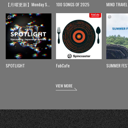
【月曜更新】Monday Spin
100 SONGS OF 2025
MIND TRAVEL
SPOTLIGHT
FabCafe
SUMMER FES
VIEW MORE