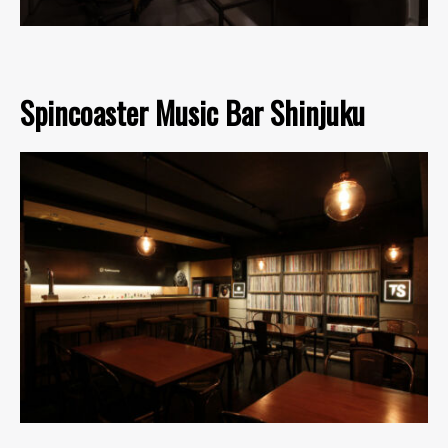
Spincoaster Music Bar Shinjuku