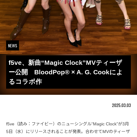
NEWS
f5ve、新曲“Magic Clock”MVティーザ
ー公開 BloodPop® × A. G. Cookによ
るコラボ作
2025.03.03
f5ve（読み：ファイビー）のニューシングル“Magic Clock”が3月
5日（水）にリリースされることが発表。合わせてMVのティーザ