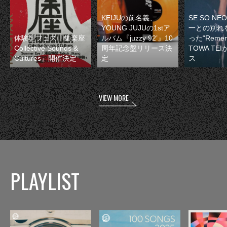
KEIJUの前名義、
SE SO N
YOUNG JUJUの1stア
一との別れ
体験型フェス『集楽座
ルバム『juzzy 92’』10
った“Remem
Collective Sounds &
周年記念盤リリース決
TOWA TE
Cultures』開催決定
定
ス
VIEW MORE
PLAYLIST