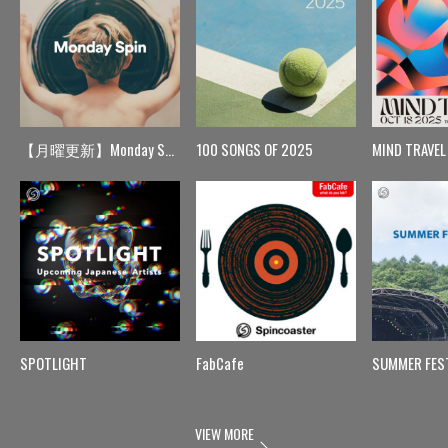
【月曜更新】Monday Spin
100 SONGS OF 2025
MIND TRAVEL
SPOTLIGHT
FabCafe
SUMMER FES
VIEW MORE