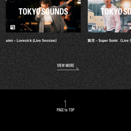
aimi – Lovesick (Live Session）
鋭児 – $uper $onic（Live 
VIEW MORE
PAGE to TOP