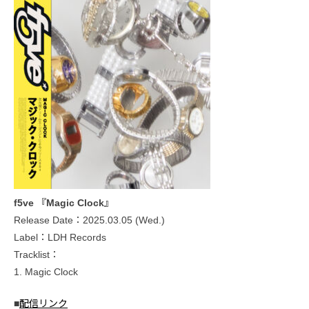
f5ve 『Magic Clock』
Release Date：2025.03.05 (Wed.)
Label：LDH Records
Tracklist：
1. Magic Clock
■
配信リンク