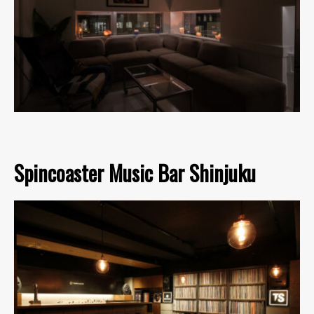
Spincoaster Music Bar Shinjuku