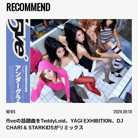
RECOMMEND
NEWS
2024.09.10
f5veの話題曲をTeddyLoid、YAGI EXHIBITION、DJ
CHARI & STARKIDSがリミックス