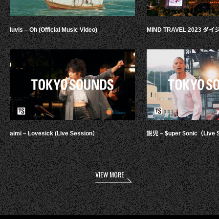
luvis – Oh (Official Music Video)
MIND TRAVEL 2023 
aimi – Lovesick (Live Session）
鋭児 – $uper $onic（Live 
VIEW MORE