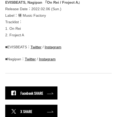
EVISBEATS, Nagipan 『On Rei / Froject A』
Release Date：2022.02.06 (Sun.)
Label：桶 Music Factory
Tracklist：
1. On Rei
2. Froject A
■EVISBEATS：
Twitter
/
Instagram
■Nagipan：
Twitter
/
Instagram
Facebook SHARE
X SHARE