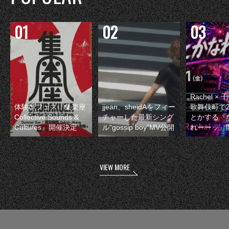
Rachel 
体験型フェス『集楽座
jjean、sheidAをフィー
歌舞伎町で
Collective Sounds &
チャーした最新シング
とかする『
Cultures』開催決定
ル“gossip boy”MV公開
れーーッ』
VIEW MORE