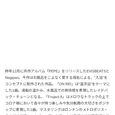
昨年12月に共作アルバム『PEPE』をリリースしたEVISBEATSと
Nagipan。今作はお風呂をこよなく愛する両名による、“入浴”を
コンセプトに制作された作品。「ON REI」は“温冷浴”をテーマに
した1曲。湯船の温かみ、水風呂での爽快感を表現したレイドバ
ック・チューンとなる。「Froject A」はメロウなトラックの上で
コロナ禍において各々が持つ楽しみや気分転換の大切さをポジテ
ィブに表現した1曲。マスタリングはロンドンのメトロポリス・