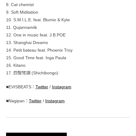
8. Cat chemist
9. Soft Miditation
10. S.M.I.L.E. feat. Blumio & Kyte
11. Qujannamiik
12. One in music feat. J.B.POE
13. Shanghai Dreams
14. Petit bateau feat. Phoenix Troy
15. Good Time feat. Inga Paula
16. Kitano
17. 四智梵語 (Shichibongo)
■EVISBEATS：
Twitter
/
Instagram
■Nagipan：
Twitter
/
Instagram