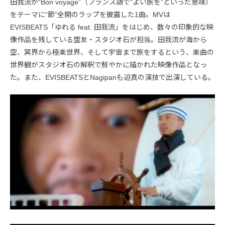
田我流が“Bon voyage”（フランス語で“よい旅を”といった意味）
をテーマに“節”全開のラップを披露した1曲。MVは
EVISBEATS「ゆれる feat. 田我流」をはじめ、数々の印象的な映
像作品を残している盟友・スタジオ石が担当。田我流が海から
空、冥界から極楽世界、そして宇宙まで旅をするという、楽曲の
世界観がスタジオ石の解釈で鮮やかに描かれた映像作品となっ
た。また、EVISBEATSとNagipanも迫真の演技で出演している。