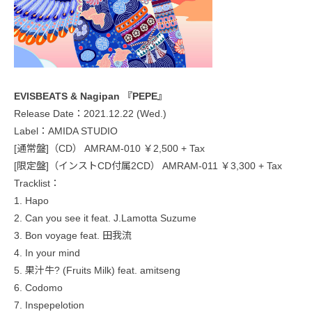
EVISBEATS & Nagipan 『PEPE』
Release Date：2021.12.22 (Wed.)
Label：AMIDA STUDIO
[通常盤]（CD） AMRAM-010 ￥2,500 + Tax
[限定盤]（インストCD付属2CD） AMRAM-011 ￥3,300 + Tax
Tracklist：
1. Hapo
2. Can you see it feat. J.Lamotta Suzume
3. Bon voyage feat. 田我流
4. In your mind
5. 果汁牛? (Fruits Milk) feat. amitseng
6. Codomo
7. Inspepelotion