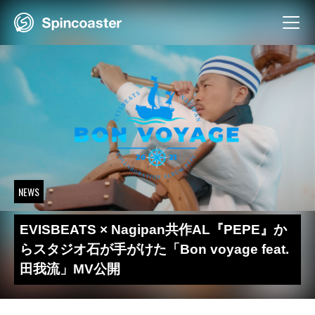
Skip
to
content
NEWS
EVISBEATS × Nagipan共作AL『PEPE』か
らスタジオ石が手がけた「Bon voyage feat.
田我流」MV公開