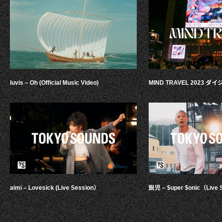
luvis – Oh (Official Music Video)
MIND TRAVEL 2023 
aimi – Lovesick (Live Session）
鋭児 – $uper $onic（Live 