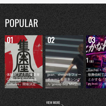
POPULAR
Rachel 
体験型フェス『集楽座
jjean、sheidAをフィー
歌舞伎町で
Collective Sounds &
チャーした最新シング
とかする『
Cultures』開催決定
ル“gossip boy”MV公開
れーーッ』
VIEW MORE