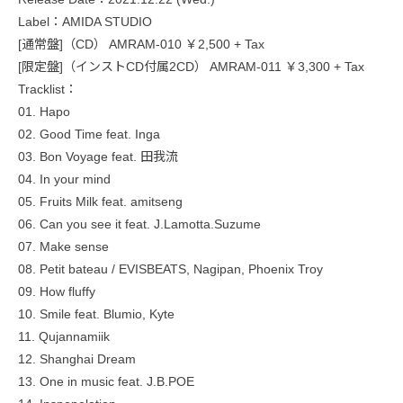
Label：AMIDA STUDIO
[通常盤]（CD） AMRAM-010 ￥2,500 + Tax
[限定盤]（インストCD付属2CD） AMRAM-011 ￥3,300 + Tax
Tracklist：
01. Hapo
02. Good Time feat. Inga
03. Bon Voyage feat. 田我流
04. In your mind
05. Fruits Milk feat. amitseng
06. Can you see it feat. J.Lamotta.Suzume
07. Make sense
08. Petit bateau / EVISBEATS, Nagipan, Phoenix Troy
09. How fluffy
10. Smile feat. Blumio, Kyte
11. Qujannamiik
12. Shanghai Dream
13. One in music feat. J.B.POE