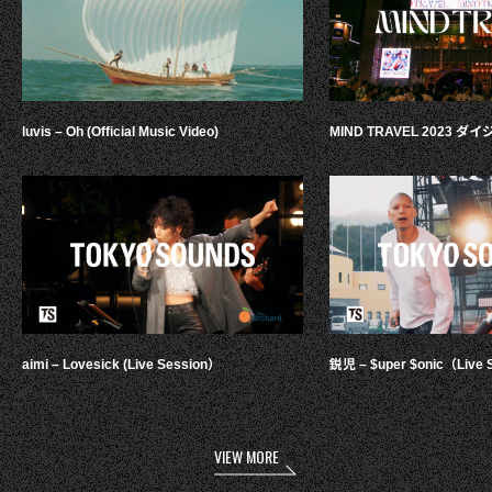
luvis – Oh (Official Music Video)
MIND TRAVEL 2023 
aimi – Lovesick (Live Session）
鋭児 – $uper $onic（Live 
VIEW MORE