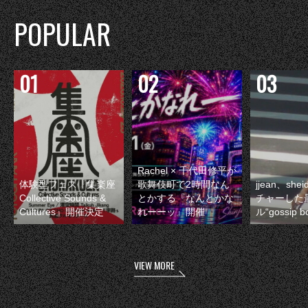
POPULAR
Rachel × 千代田修平が
体験型フェス『集楽座
歌舞伎町で2時間なん
jjean、sh
Collective Sounds &
とかする『なんとかな
チャーした
Cultures』開催決定
れーーッ』開催
ル“gossip 
VIEW MORE