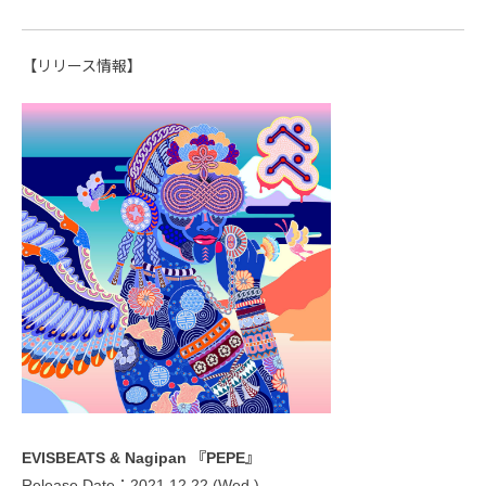
【リリース情報】
EVISBEATS & Nagipan 『PEPE』
Release Date：2021.12.22 (Wed.)