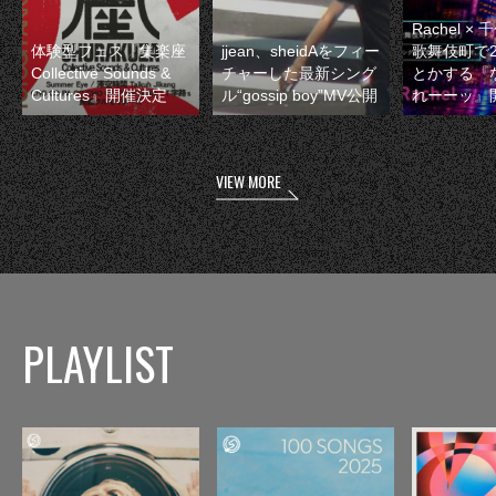
Rachel 
体験型フェス『集楽座
jjean、sheidAをフィー
歌舞伎町で
Collective Sounds &
チャーした最新シング
とかする『
Cultures』開催決定
ル“gossip boy”MV公開
れーーッ』
VIEW MORE
PLAYLIST