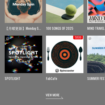
【月曜更新】Monday Spin
100 SONGS OF 2025
MIND TRAVEL
SPOTLIGHT
FabCafe
SUMMER FES
VIEW MORE