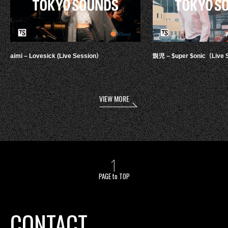
aimi – Lovesick (Live Session）
鋭児 – $uper $onic（Live 
VIEW MORE
PAGE to TOP
CONTACT