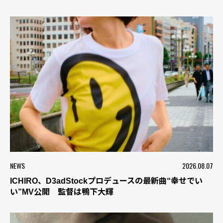
NEWS
2026.08.07
ICHIRO、D3adStockプロデュースの最新曲“幸せでい
い”MV公開 監督は鴨下大輝