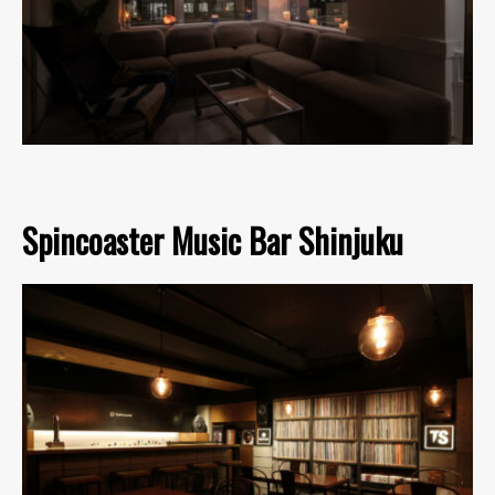
Spincoaster Music Bar Shinjuku