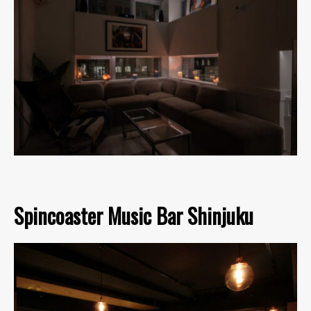
Spincoaster Music Bar Shinjuku