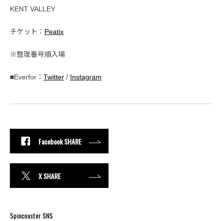
KENT VALLEY
チケット：
Peatix
※整理番号順入場
■Everfor：
Twitter
/
Instagram
Facebook SHARE
X SHARE
Spincoaster SNS