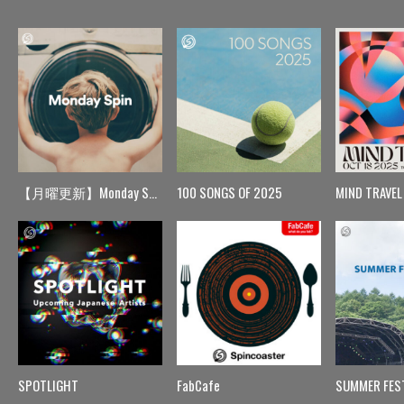
【月曜更新】Monday Spin
100 SONGS OF 2025
MIND TRAVEL
SPOTLIGHT
FabCafe
SUMMER FES