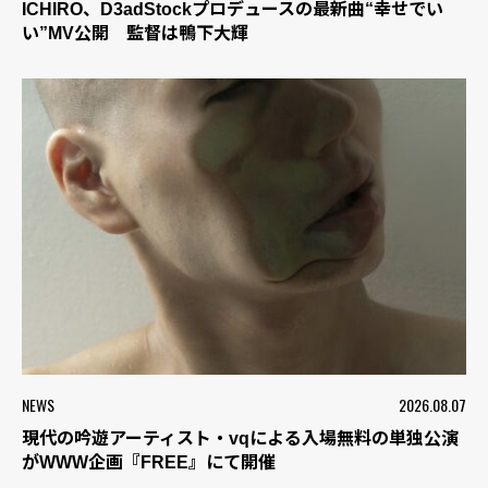
ICHIRO、D3adStockプロデュースの最新曲“幸せでい
い”MV公開 監督は鴨下大輝
NEWS
2026.08.07
現代の吟遊アーティスト・vqによる入場無料の単独公演
がWWW企画『FREE』にて開催