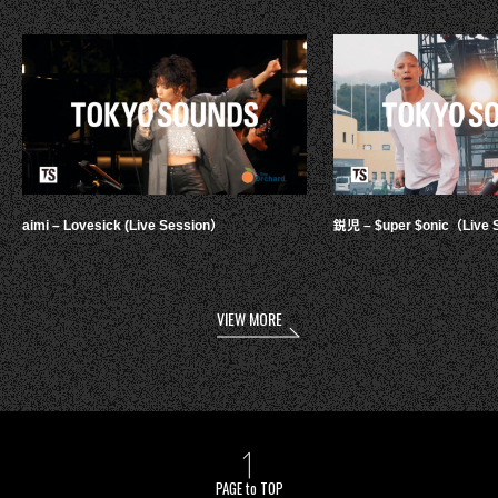
aimi – Lovesick (Live Session）
鋭児 – $uper $onic（Live 
VIEW MORE
PAGE to TOP