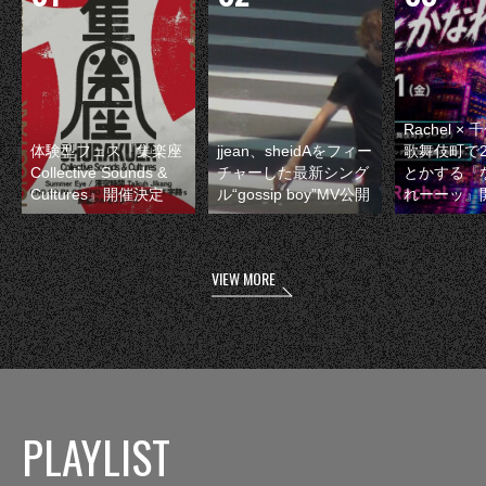
Rachel 
体験型フェス『集楽座
jjean、sheidAをフィー
歌舞伎町で
Collective Sounds &
チャーした最新シング
とかする『
Cultures』開催決定
ル“gossip boy”MV公開
れーーッ』
VIEW MORE
PLAYLIST