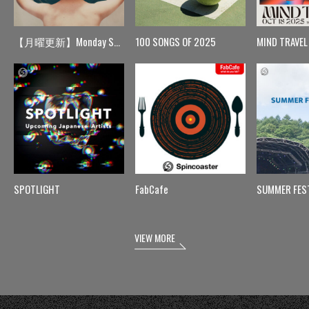
【月曜更新】Monday Spin
100 SONGS OF 2025
MIND TRAVEL
SPOTLIGHT
FabCafe
SUMMER FES
VIEW MORE