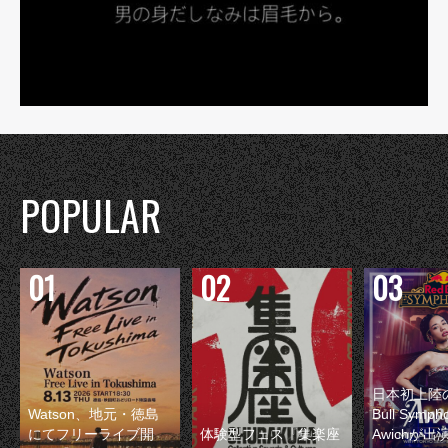
POPULAR
日本初上陸の
Watson、地元・徳島
Bull Symp
にてフリーライブ開
体験型フェス『集楽座
Awichが