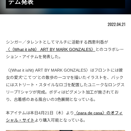
テム発表
2022.04.21
シンガー／タレントとしてマルチに活動する西恵利香が
〈（What it isNt） ART BY MARK GONZALES〉
とのコラボレー
ション・アイテムを発表した。
〈(What it isNt) ART BY MARK GONZALES〉はフロントには彼
女の愛犬“こてつ”との散歩の一コマを描いたイラストを、バック
にはストリート・スタイルなロゴを配置したユニークなロングス
リーブTシャツが完成。ボディはピグメント加工が施されてお
り、古着感のある風合いの3色展開となっている。
本アイテムは本日4月21日（木）より
〈para de casa〉のオフィ
シャル・サイト
より購入可能となっている。