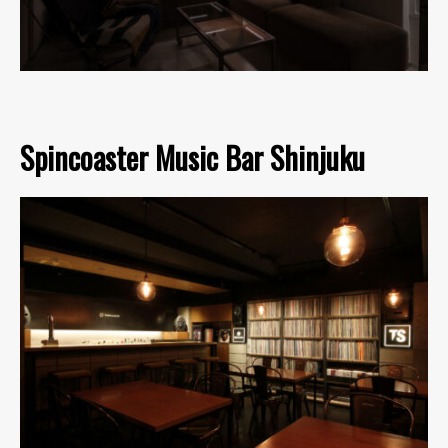
Spincoaster Music Bar Shinjuku