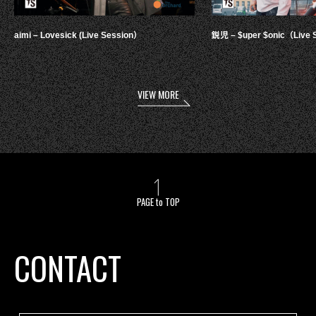
aimi – Lovesick (Live Session）
鋭児 – $uper $onic（Live 
VIEW MORE
PAGE to TOP
CONTACT