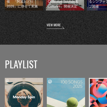
催 『阿波おどり
Collective Sounds &
るシンフォ
2026』に併せて実施
Cultures』開催決定
ブ開催
VIEW MORE
PLAYLIST