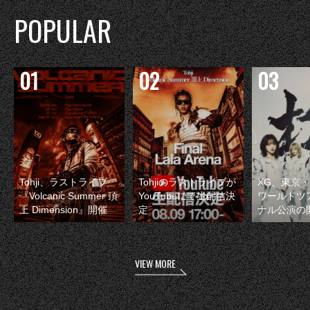
POPULAR
Tohji、ラストライブ
Tohjiのラストライブが
XG、東京
『Volcanic Summer 頂
YouTubeにて生配信決
ワールドツ
上 Dimension』開催
定
ナル公演の
VIEW MORE