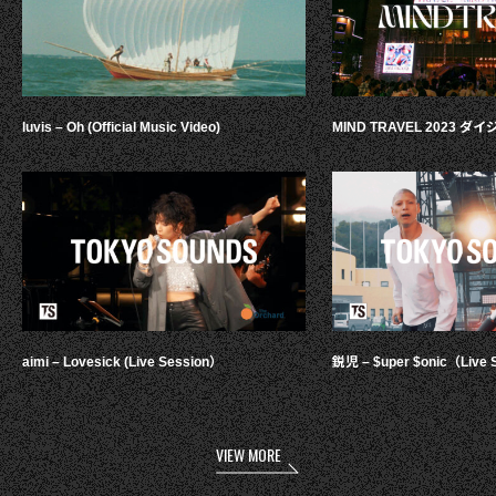
luvis – Oh (Official Music Video)
MIND TRAVEL 2023 
aimi – Lovesick (Live Session）
鋭児 – $uper $onic（Live 
VIEW MORE