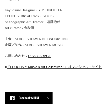
Key Visual Designer：YOSHIROTTEN
EPOCHS Official Track：STUTS
Scenographic Art Director：遠藤治郎
Art curator：金秋雨
主催：SPACE SHOWER NETWORKS INC.
企画／制作：SPACE SHOWER MUSIC
お問い合わせ：
DISK GARAGE
■
『EPOCHS 〜Music & Art Collective〜』 オフィシャル・サイト
Facebook SHARE