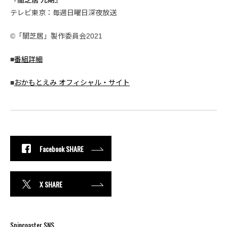
『闇芝居 九期』
テレビ東京：毎週日曜日深夜放送
©「闇芝居」製作委員会2021
■
番組詳細
■
おかもとえみ オフィシャル・サイト
Facebook SHARE
X SHARE
Spincoaster SNS