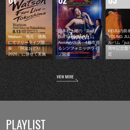
日本初上陸の『Red
KEIJUの
Watson、地元・徳島
Bull Symphonic』に
YOUNG JU
にてフリーライブ開
Awichが出演 4都市巡
ルバム『juzz
催 『阿波おどり
るシンフォニックライ
周年記念盤
2026』に併せて実施
ブ開催
定
VIEW MORE
PLAYLIST