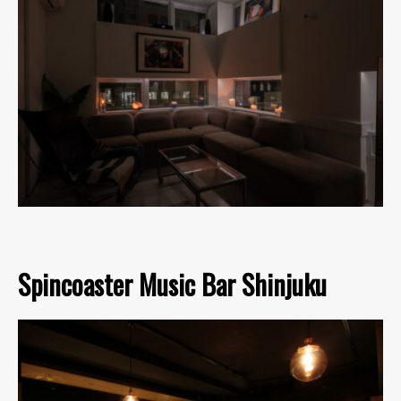
Spincoaster Music Bar Shinjuku