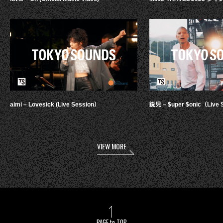
aimi – Lovesick (Live Session）
鋭児 – $uper $onic（Live 
VIEW MORE
PAGE to TOP