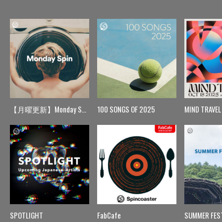
【月曜更新】Monday Spin
100 SONGS OF 2025
MIND TRAVEL
SPOTLIGHT
FabCafe
SUMMER FES