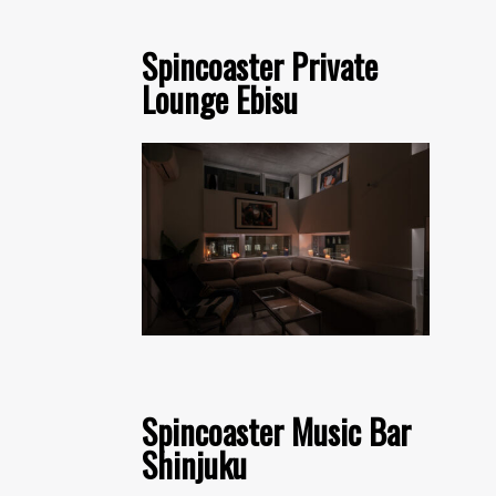
Spincoaster Private
Lounge Ebisu
Spincoaster Music Bar
Shinjuku