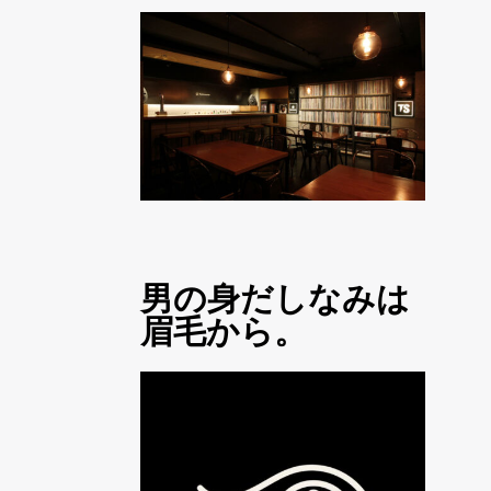
男の身だしなみは
眉毛から。