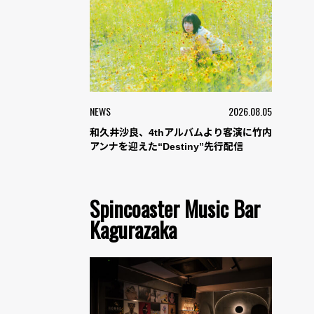
NEWS
2026.08.05
和久井沙良、4thアルバムより客演に竹内
アンナを迎えた“Destiny”先行配信
Spincoaster Music Bar
Kagurazaka