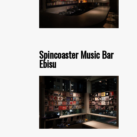
Spincoaster Music Bar
Ebisu