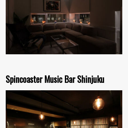
Spincoaster Music Bar Shinjuku