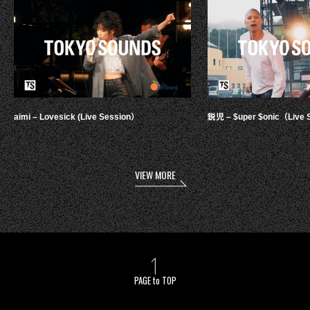
aimi – Lovesick (Live Session）
鋭児 – $uper $onic（Live 
VIEW MORE
PAGE to TOP