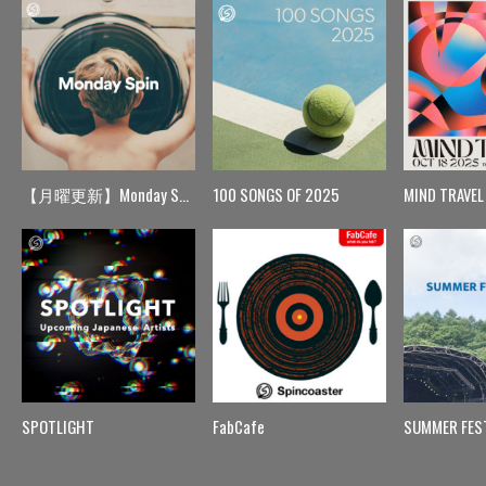
【月曜更新】Monday Spin
100 SONGS OF 2025
MIND TRAVEL
SPOTLIGHT
FabCafe
SUMMER FES