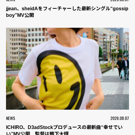
jjean、sheidAをフィーチャーした最新シングル“gossip
boy”MV公開
NEWS
2026.08.07
ICHIRO、D3adStockプロデュースの最新曲“幸せでい
い”MV公開 監督は鴨下大輝