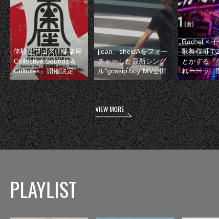
Rachel 
体験型フェス『集楽座
jjean、sheidAをフィー
歌舞伎町で
Collective Sounds &
チャーした最新シング
とかする『
Cultures』開催決定
ル“gossip boy”MV公開
れーーッ』
VIEW MORE
PLAYLIST