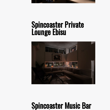
Spincoaster Private
Lounge Ebisu
Spincoaster Music Bar