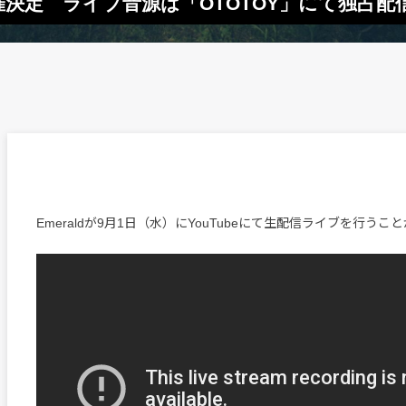
開催決定 ライブ音源は「OTOTOY」にて独占配
Emeraldが9月1日（水）にYouTubeにて生配信ライブを行う