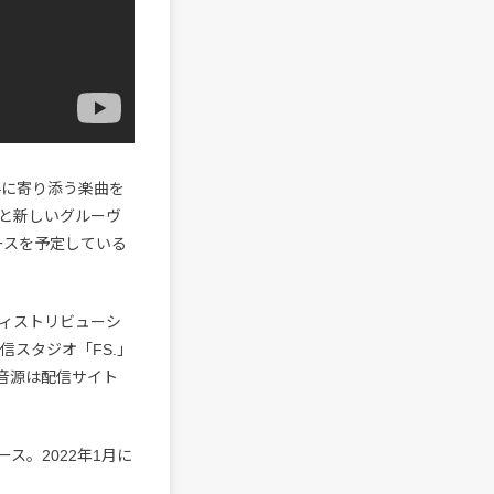
手に寄り添う楽曲を
りと新しいグルーヴ
ースを予定している
・ディストリビューシ
信スタジオ「FS.」
音源は配信サイト
ース。2022年1月に