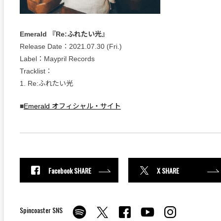
Emerald 『Re:ふれたい光』
Release Date：2021.07.30 (Fri.)
Label：Maypril Records
Tracklist：
1. Re:ふれたい光
■
Emerald オフィシャル・サイト
Facebook SHARE
X SHARE
Spincoaster SNS