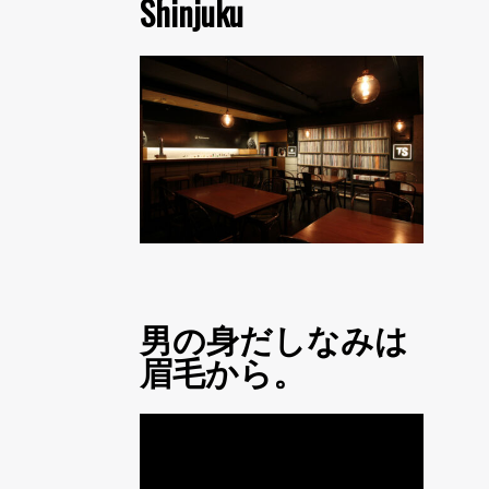
Shinjuku
男の身だしなみは
眉毛から。