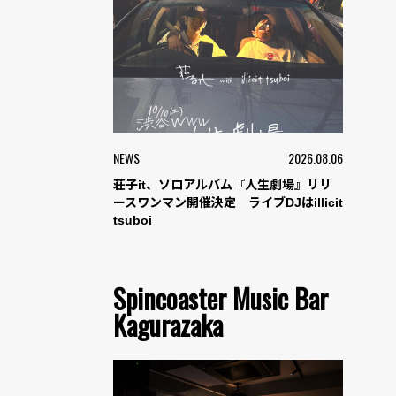
NEWS
2026.08.06
荘子it、ソロアルバム『人生劇場』リリ
ースワンマン開催決定 ライブDJはillicit
tsuboi
Spincoaster Music Bar
Kagurazaka