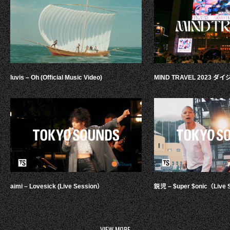
luvis – Oh (Official Music Video)
MIND TRAVEL 2023 
aimi – Lovesick (Live Session）
鋭児 – $uper $onic（Live 
VIEW MORE