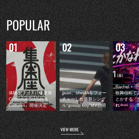
POPULAR
Rachel 
体験型フェス『集楽座
jjean、sheidAをフィー
歌舞伎町で
Collective Sounds &
チャーした最新シング
とかする『
Cultures』開催決定
ル“gossip boy”MV公開
れーーッ』
VIEW MORE