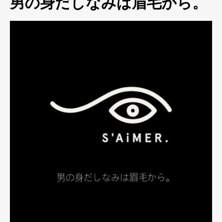
男の身だしなみは眉毛から。