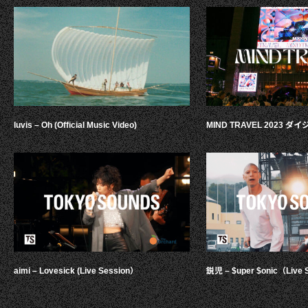
luvis – Oh (Official Music Video)
MIND TRAVEL 2023 
aimi – Lovesick (Live Session）
鋭児 – $uper $onic（Live 