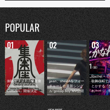
POPULAR
Rachel 
体験型フェス『集楽座
jjean、sheidAをフィー
歌舞伎町で
Collective Sounds &
チャーした最新シング
とかする『
Cultures』開催決定
ル“gossip boy”MV公開
れーーッ』
VIEW MORE