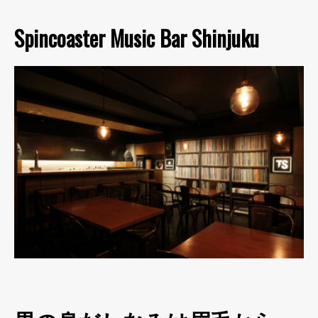
Spincoaster Music Bar Shinjuku