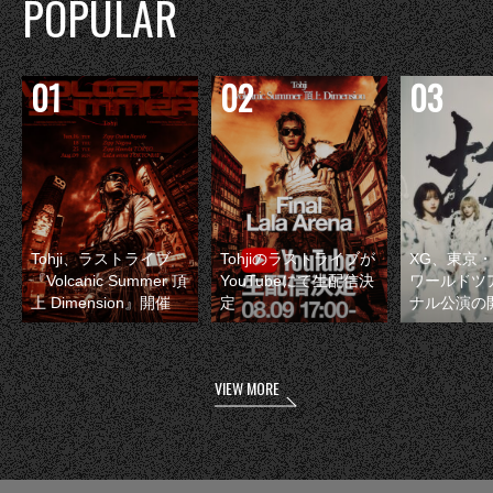
POPULAR
Tohji、ラストライブ
Tohjiのラストライブが
XG、東京
『Volcanic Summer 頂
YouTubeにて生配信決
ワールドツ
上 Dimension』開催
定
ナル公演の
VIEW MORE