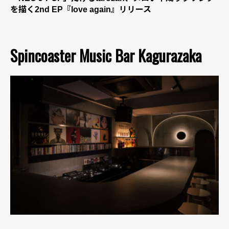
を描く2nd EP『love again』リリース
Spincoaster Music Bar Kagurazaka