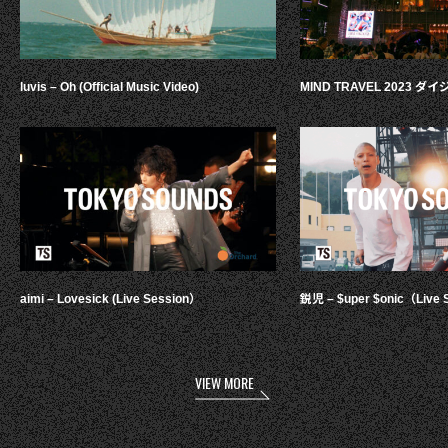
luvis – Oh (Official Music Video)
MIND TRAVEL 2023 
aimi – Lovesick (Live Session）
鋭児 – $uper $onic（Live 
VIEW MORE