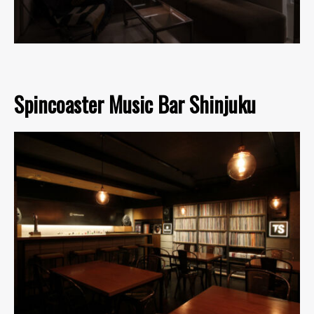
Spincoaster Music Bar Shinjuku