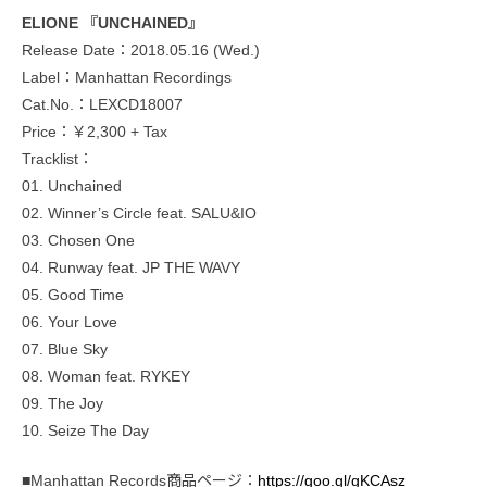
ELIONE 『UNCHAINED』
Release Date：2018.05.16 (Wed.)
Label：Manhattan Recordings
Cat.No.：LEXCD18007
Price：￥2,300 + Tax
Tracklist：
01. Unchained
02. Winner’s Circle feat. SALU&IO
03. Chosen One
04. Runway feat. JP THE WAVY
05. Good Time
06. Your Love
07. Blue Sky
08. Woman feat. RYKEY
09. The Joy
10. Seize The Day
■Manhattan Records商品ページ：
https://goo.gl/gKCAsz