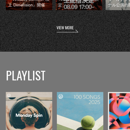
上 Dimension』開催
定
ナル公演の
VIEW MORE
PLAYLIST