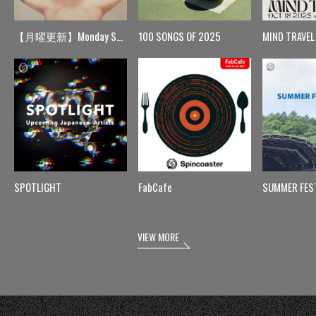
【月曜更新】Monday Spin
100 SONGS OF 2025
MIND TRAVEL
SPOTLIGHT
FabCafe
SUMMER FES
VIEW MORE