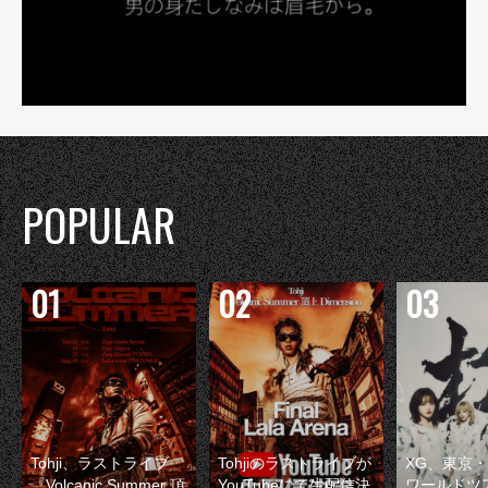
POPULAR
Tohji、ラストライブ
Tohjiのラストライブが
XG、東京
『Volcanic Summer 頂
YouTubeにて生配信決
ワールドツ