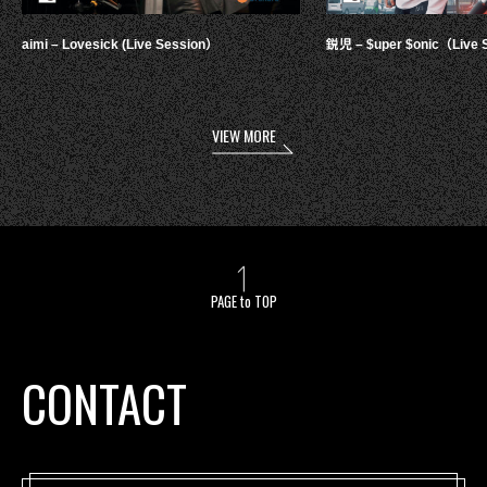
aimi – Lovesick (Live Session）
鋭児 – $uper $onic（Live 
VIEW MORE
PAGE to TOP
CONTACT