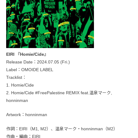
EIRI 『Homie/Cide』
Release Date：2024.07.05 (Fri.)
Label：OMOIDE LABEL
Tracklist：
1. Homie/Cide
2. Homie/Cide #FreePalestine REMIX feat.温泉マーク,
honninman
Artwork：honninman
作詞：EIRI（M1, M2）、温泉マーク・honninman（M2）
作曲・編曲：EIRI