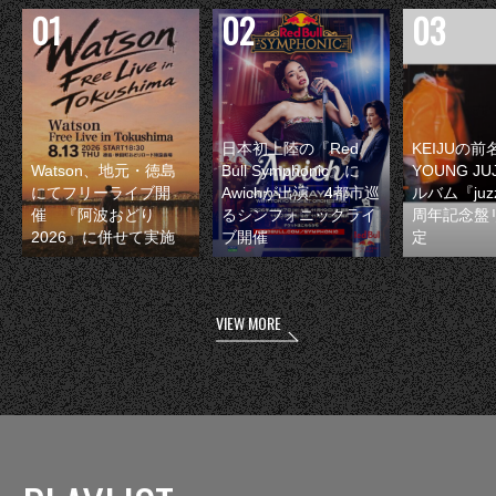
日本初上陸の『Red
KEIJUの
Watson、地元・徳島
Bull Symphonic』に
YOUNG JU
にてフリーライブ開
Awichが出演 4都市巡
ルバム『juzz
催 『阿波おどり
るシンフォニックライ
周年記念盤
2026』に併せて実施
ブ開催
定
VIEW MORE