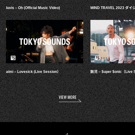
luvis – Oh (Official Music Video)
MIND TRAVEL 2023 
aimi – Lovesick (Live Session）
鋭児 – $uper $onic（Live 
VIEW MORE