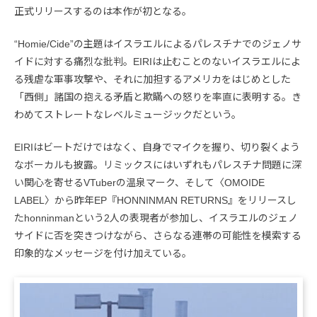
正式リリースするのは本作が初となる。
“Homie/Cide”の主題はイスラエルによるパレスチナでのジェノサ
イドに対する痛烈な批判。EIRIは止むことのないイスラエルによ
る残虐な軍事攻撃や、それに加担するアメリカをはじめとした
「西側」諸国の抱える矛盾と欺瞞への怒りを率直に表明する。き
わめてストレートなレベルミュージックだという。
EIRIはビートだけではなく、自身でマイクを握り、切り裂くよう
なボーカルも披露。リミックスにはいずれもパレスチナ問題に深
い関心を寄せるVTuberの温泉マーク、そして〈OMOIDE
LABEL〉から昨年EP『HONNINMAN RETURNS』をリリースし
たhonninmanという2人の表現者が参加し、イスラエルのジェノ
サイドに否を突きつけながら、さらなる連帯の可能性を模索する
印象的なメッセージを付け加えている。