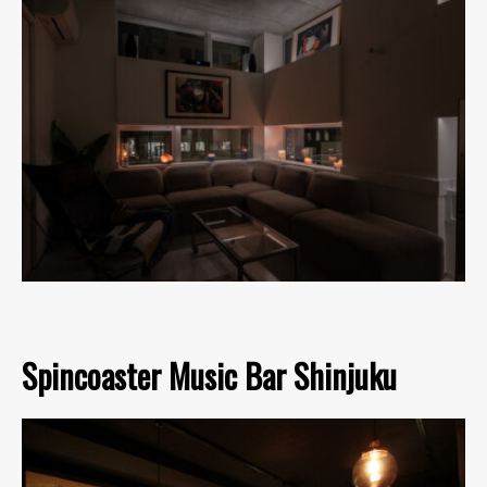
Spincoaster Music Bar Shinjuku