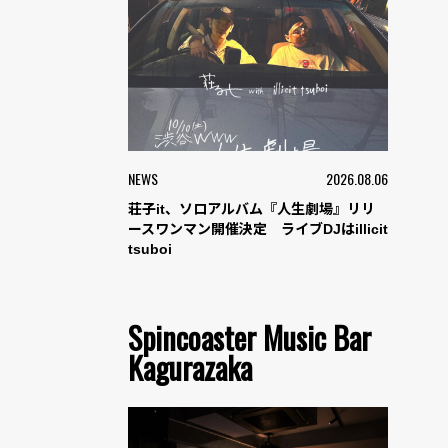
NEWS
2026.08.06
荘子it、ソロアルバム『人生劇場』リリ
ースワンマン開催決定 ライブDJはillicit
tsuboi
Spincoaster Music Bar
Kagurazaka