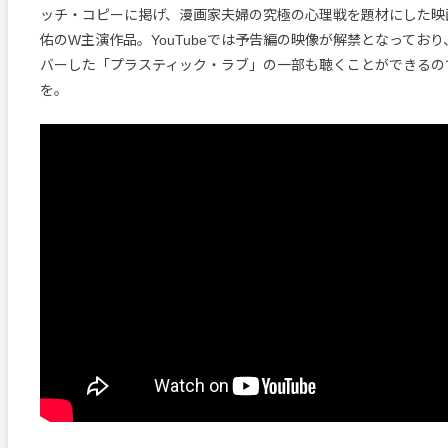
ッチ・コピーに掲げ、漫画家夫婦の究極の心理戦を題材にした映
佑のW主演作品。YouTubeでは予告編の映像が解禁となっており、
バーした「プラスティック・ラブ」の一部も聴くことができるの
を。