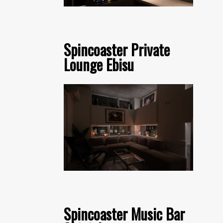
Spincoaster Private
Lounge Ebisu
Spincoaster Music Bar