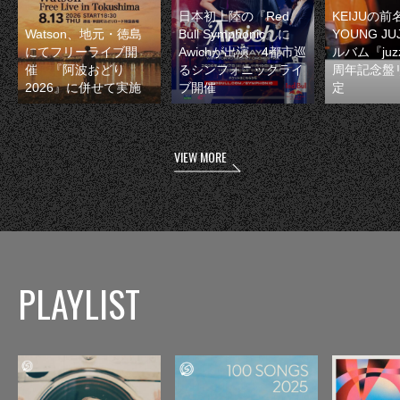
日本初上陸の『Red
KEIJUの
Watson、地元・徳島
Bull Symphonic』に
YOUNG JU
にてフリーライブ開
Awichが出演 4都市巡
ルバム『juzz
催 『阿波おどり
るシンフォニックライ
周年記念盤
2026』に併せて実施
ブ開催
定
VIEW MORE
PLAYLIST