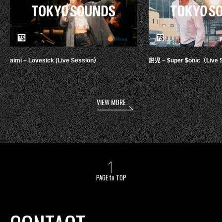
aimi – Lovesick (Live Session）
鋭児 – $uper $onic（Live 
VIEW MORE
PAGE to TOP