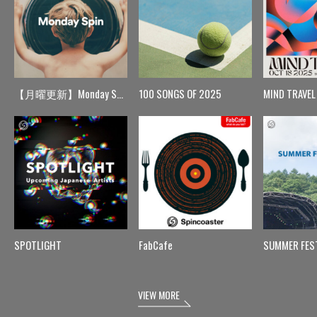
【月曜更新】Monday Spin
100 SONGS OF 2025
MIND TRAVEL
SPOTLIGHT
FabCafe
SUMMER FES
VIEW MORE