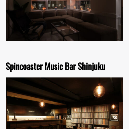
Spincoaster Music Bar Shinjuku