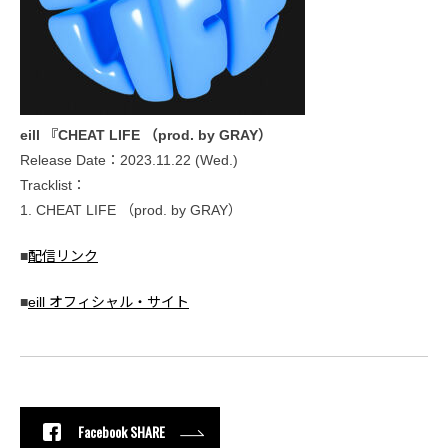
eill 『CHEAT LIFE （prod. by GRAY）
Release Date：2023.11.22 (Wed.)
Tracklist：
1. CHEAT LIFE （prod. by GRAY）
■
配信リンク
■
eill オフィシャル・サイト
Facebook SHARE