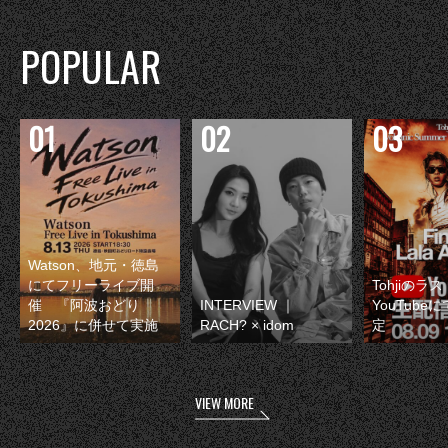
POPULAR
Watson、地元・徳島
にてフリーライブ開
Tohjiのラ
催 『阿波おどり
INTERVIEW ｜
YouTube
2026』に併せて実施
RACH? × idom
定
VIEW MORE