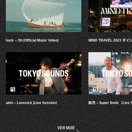
luvis – Oh (Official Music Video)
MIND TRAVEL 2023 
aimi – Lovesick (Live Session）
鋭児 – $uper $onic（Live 
VIEW MORE