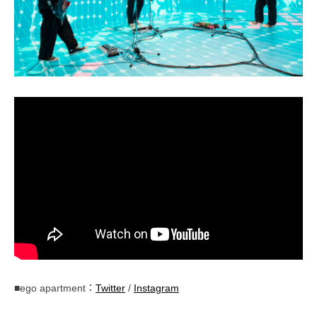
■ego apartment：
Twitter
/
Instagram