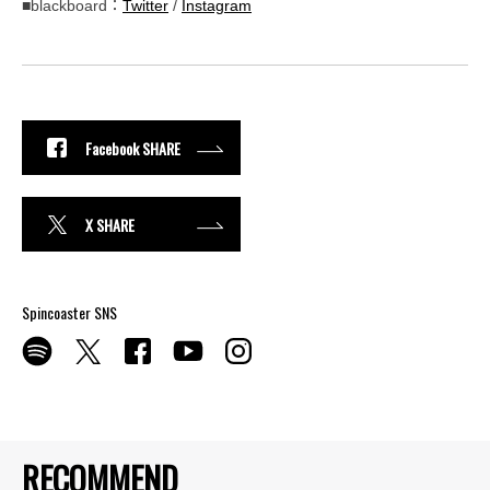
■blackboard：
Twitter
/
Instagram
Facebook SHARE
X SHARE
Spincoaster SNS
RECOMMEND