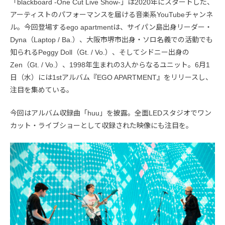
「blackboard -One Cut Live Show-」は2020年にスタートした、
アーティストのパフォーマンスを届ける音楽系YouTubeチャンネ
ル。今回登場するego apartmentは、サイパン島出身リーダー・
Dyna（Laptop / Ba.）、大阪市堺市出身・ソロ名義での活動でも
知られるPeggy Doll（Gt. / Vo.）、そしてシドニー出身の
Zen（Gt. / Vo.）、1998年生まれの3人からなるユニット。6月1
日（水）には1stアルバム『EGO APARTMENT』をリリースし、
注目を集めている。
今回はアルバム収録曲「huu」を披露。全面LEDスタジオでワン
カット・ライブショーとして収録された映像にも注目を。