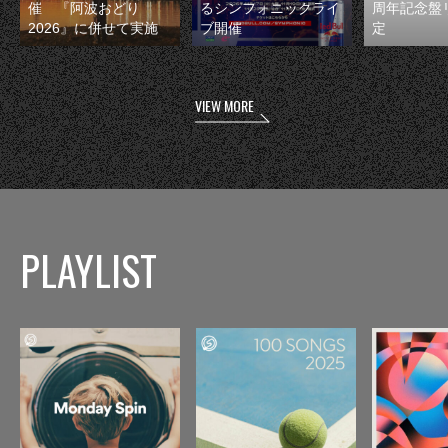
催 『阿波おどり
るシンフォニックライ
周年記念盤
2026』に併せて実施
ブ開催
定
VIEW MORE
PLAYLIST