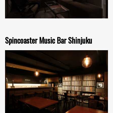
Spincoaster Music Bar Shinjuku