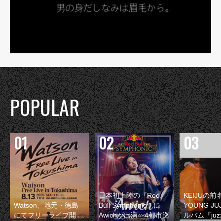
POPULAR
日本初上陸の『Red
KEIJUの
Watson、地元・徳島
Bull Symphonic』に
YOUNG JU
にてフリーライブ開
Awichが出演 4都市巡
ルバム『juzz