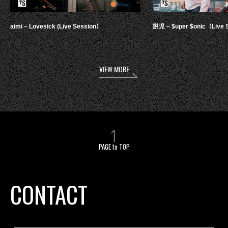
aimi – Lovesick (Live Session）
鋭児 – $uper $onic（Live 
VIEW MORE
PAGE to TOP
CONTACT