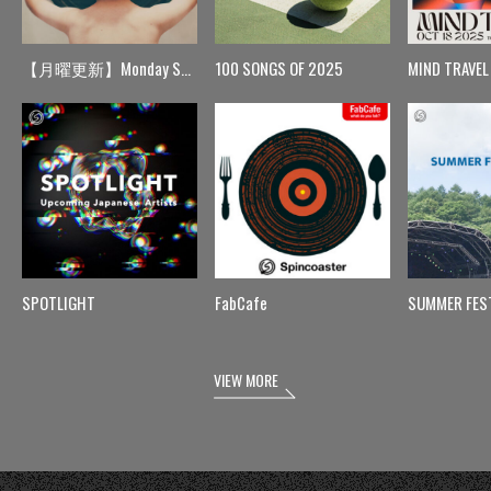
【月曜更新】Monday Spin
100 SONGS OF 2025
MIND TRAVEL
SPOTLIGHT
FabCafe
SUMMER FES
VIEW MORE