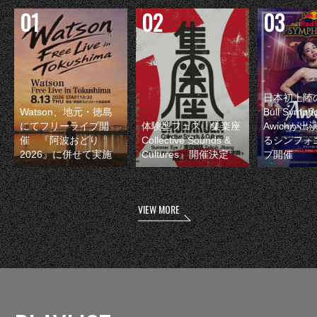
日本初上陸の
Watson、地元・徳島
Bull Symp
にてフリーライブ開
体験型フェス『集楽座
Awichが
催 『阿波おどり
Collective Sounds &
るシンフォ
2026』に併せて実施
Cultures』開催決定
ブ開催
VIEW MORE