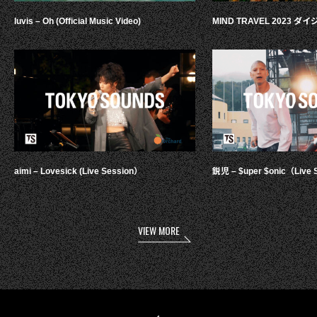
luvis – Oh (Official Music Video)
MIND TRAVEL 2023 
aimi – Lovesick (Live Session）
鋭児 – $uper $onic（Live 
VIEW MORE