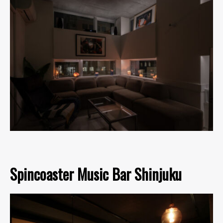
Spincoaster Music Bar Shinjuku