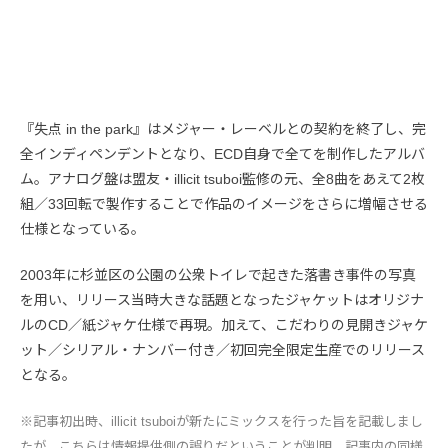
『失点 in the park』はメジャー・レーベルとの契約を終了し、完
全インディペンデントとなり、ECD自身で全てを制作したアルバ
ム。アナログ盤は盟友・illicit tsuboi監修の元、全8曲をあえて2枚
組／33回転で製作することで作品のイメージをさらに増幅させる
仕様となっている。
2003年に杉並区の公園の公衆トイレで起きた落書き事件の写真
を用い、リリース当時大きな話題となったジャケットはオリジナ
ルのCD／紙ジャケ仕様で再現。加えて、こだわりの見開きジャケ
ット／シリアル・ナンバー付き／初回完全限定生産でのリリース
となる。
※記事初出時、illicit tsuboiが新たにミックスを行った旨を記載しまし
たが、こちらは情報提供側の誤りだということが判明。記事内の同様