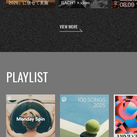
2026』に併せて実施
RACH? × idom
定
VIEW MORE
PLAYLIST