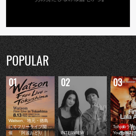
POPULAR
Watson、地元・徳島
にてフリーライブ開
Tohjiのラ
催 『阿波おどり
INTERVIEW ｜
YouTube