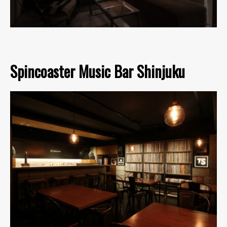
Spincoaster Music Bar Shinjuku