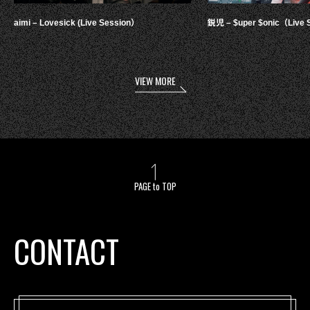
aimi – Lovesick (Live Session）
鋭児 – $uper $onic（Live 
VIEW MORE
PAGE to TOP
CONTACT