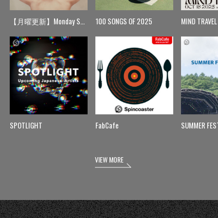
【月曜更新】Monday Spin
100 SONGS OF 2025
MIND TRAVEL
SPOTLIGHT
FabCafe
SUMMER FES
VIEW MORE