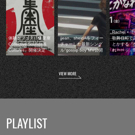
Rachel 
体験型フェス『集楽座
jjean、sheidAをフィー
歌舞伎町で
Collective Sounds &
チャーした最新シング
とかする『
Cultures』開催決定
ル“gossip boy”MV公開
れーーッ』
VIEW MORE
PLAYLIST