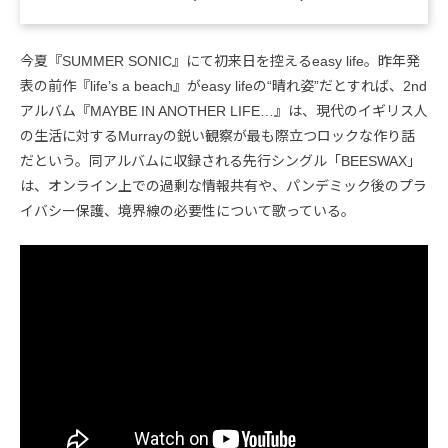
今夏『SUMMER SONIC』にて初来日を控えるeasy life。昨年発
表の前作『life’s a beach』がeasy lifeの“晴れ姿”だとすれば、2nd
アルバム『MAYBE IN ANOTHER LIFE…』は、現代のイギリス人
の生活に対するMurrayの鋭い観察が最も際立つロックな作り話
だという。同アルバムに収録される先行シングル「BEESWAX」
は、オンライン上での過剰な情報共有や、パンデミック後のプラ
イバシー保護、境界線の必要性について歌っている。