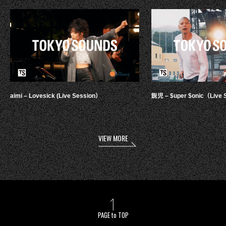
aimi – Lovesick (Live Session）
鋭児 – $uper $onic（Live 
VIEW MORE
PAGE to TOP