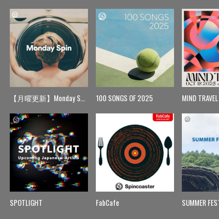
【月曜更新】Monday Spin
100 SONGS OF 2025
MIND TRAVEL
SPOTLIGHT
FabCafe
SUMMER FES