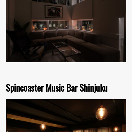
Spincoaster Music Bar Shinjuku