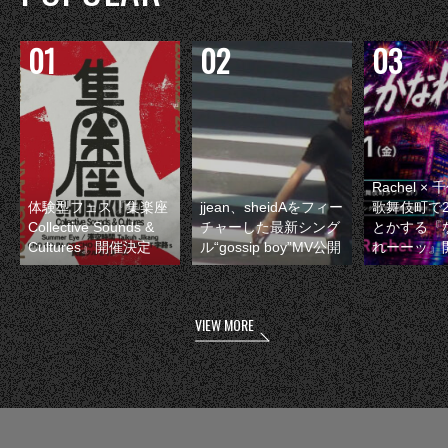
Rachel 
体験型フェス『集楽座
jjean、sheidAをフィー
歌舞伎町で
Collective Sounds &
チャーした最新シング
とかする『
Cultures』開催決定
ル“gossip boy”MV公開
れーーッ』
VIEW MORE