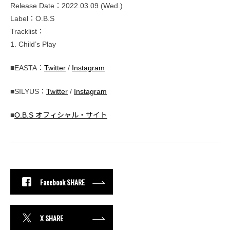
Release Date：2022.03.09 (Wed.)
Label：O.B.S
Tracklist：
1. Child’s Play
■EASTA：
Twitter
/
Instagram
■SILYUS：
Twitter
/
Instagram
■
O.B.S オフィシャル・サイト
Facebook SHARE
X SHARE