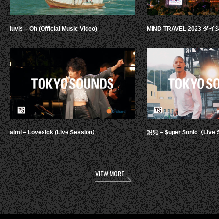
luvis – Oh (Official Music Video)
MIND TRAVEL 2023 
aimi – Lovesick (Live Session）
鋭児 – $uper $onic（Live 
VIEW MORE