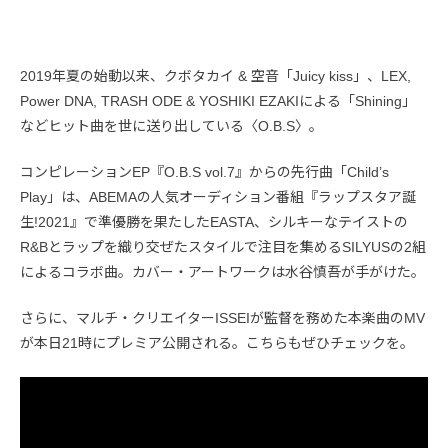
2019年夏の始動以来、クボタカイ & 空音「Juicy kiss」、LEX,
Power DNA, TRASH ODE & YOSHIKI EZAKIによる「Shining」
などヒット曲を世に送り出している〈O.B.S〉。
コンピレーションEP『O.B.S vol.7』からの先行曲「Child’s
Play」は、ABEMAの人気オーディション番組『ラップスタア誕
生!2021』で準優勝を果たしたEASTA、シルキーなテイストの
R&Bとラップを織り交ぜたスタイルで注目を集めるSILYUSの2組
によるコラボ曲。カバー・アートワークは水谷慎吾が手がけた。
さらに、マルチ・クリエイターISSEIが監督を務めた本楽曲のMV
が本日21時にプレミア公開される。こちらもぜひチェックを。