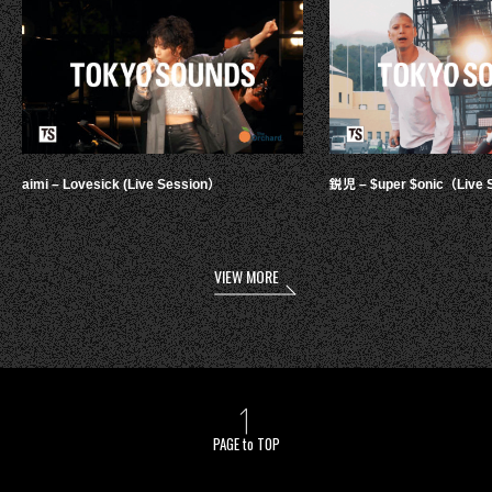
aimi – Lovesick (Live Session）
鋭児 – $uper $onic（Live 
VIEW MORE
PAGE to TOP