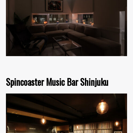
Spincoaster Music Bar Shinjuku