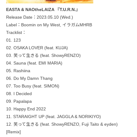
EASTA & NAOtheLAIZA 『T.U.R.N.』
Release Date：2023.05.10 (Wed.)
Label：Boomin on My West, イラガムMHRB
Tracklist：
01. 123
02. OSAKA LOVER (feat. KUJA)
03. 笑って生きる (feat. ShowyRENZO)
04. Sauna (feat. EMI MARIA)
05. Rashiina
06. Do My Damn Thang
07. Too Busy (feat. SIMON)
08. I Decided
09. Papalapa
10. Happy End 2022
11. STARAIGHT UP (feat. JAGGLA & NORIKIYO)
12. 笑って生きる (feat. ShowyRENZO, Fuji Taito & eyden)
[Remix]