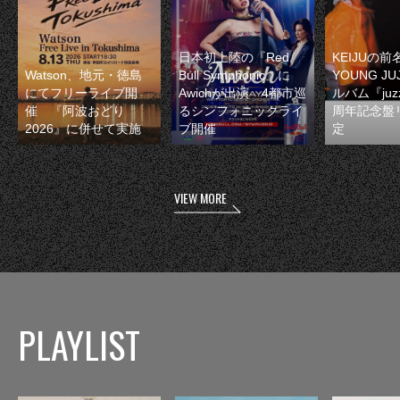
日本初上陸の『Red
KEIJUの
Watson、地元・徳島
Bull Symphonic』に
YOUNG JU
にてフリーライブ開
Awichが出演 4都市巡
ルバム『juzz
催 『阿波おどり
るシンフォニックライ
周年記念盤
2026』に併せて実施
ブ開催
定
VIEW MORE
PLAYLIST