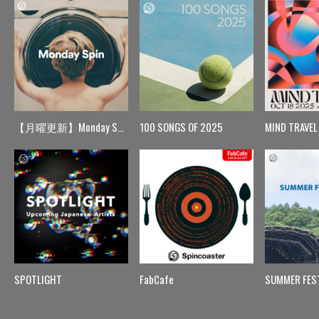
【月曜更新】Monday Spin
100 SONGS OF 2025
MIND TRAVEL
SPOTLIGHT
FabCafe
SUMMER FES