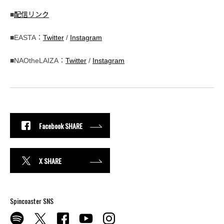
■
配信リンク
■EASTA：
Twitter
/
Instagram
■NAOtheLAIZA：
Twitter
/
Instagram
Facebook SHARE
X SHARE
Spincoaster SNS