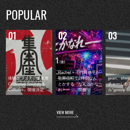
POPULAR
Rachel × 千代田修平が
体験型フェス『集楽座
歌舞伎町で2時間なん
jjean、sh
Collective Sounds &
とかする『なんとかな
チャーした
Cultures』開催決定
れーーッ』開催
ル“gossip 
VIEW MORE