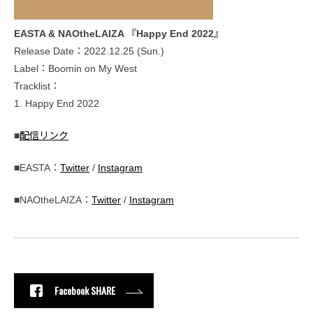
EASTA & NAOtheLAIZA 『Happy End 2022』
Release Date：2022.12.25 (Sun.)
Label：Boomin on My West
Tracklist：
1. Happy End 2022
■
配信リンク
■EASTA：
Twitter
/
Instagram
■NAOtheLAIZA：
Twitter
/
Instagram
Facebook SHARE