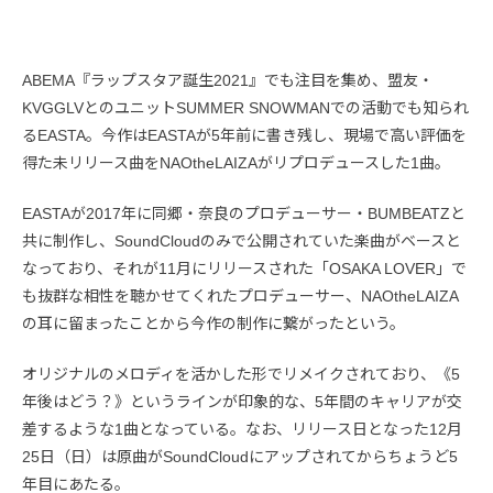
ABEMA『ラップスタア誕生2021』でも注目を集め、盟友・
KVGGLVとのユニットSUMMER SNOWMANでの活動でも知られ
るEASTA。今作はEASTAが5年前に書き残し、現場で高い評価を
得た未リリース曲をNAOtheLAIZAがリプロデュースした1曲。
EASTAが2017年に同郷・奈良のプロデューサー・BUMBEATZと
共に制作し、SoundCloudのみで公開されていた楽曲がベースと
なっており、それが11月にリリースされた「OSAKA LOVER」で
も抜群な相性を聴かせてくれたプロデューサー、NAOtheLAIZA
の耳に留まったことから今作の制作に繋がったという。
オリジナルのメロディを活かした形でリメイクされており、《5
年後はどう？》というラインが印象的な、5年間のキャリアが交
差するような1曲となっている。なお、リリース日となった12月
25日（日）は原曲がSoundCloudにアップされてからちょうど5
年目にあたる。