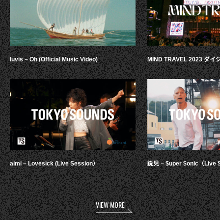
luvis – Oh (Official Music Video)
MIND TRAVEL 2023 
aimi – Lovesick (Live Session）
鋭児 – $uper $onic（Live 
VIEW MORE