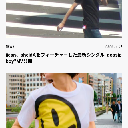
NEWS
2026.08.07
jjean、sheidAをフィーチャーした最新シングル“gossip
boy”MV公開