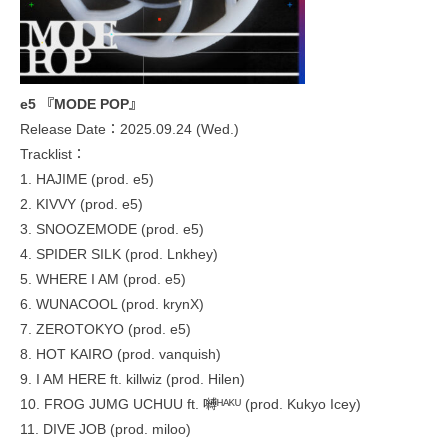
e5 『MODE POP』
Release Date：2025.09.24 (Wed.)
Tracklist：
1. HAJIME (prod. e5)
2. KIVVY (prod. e5)
3. SNOOZEMODE (prod. e5)
4. SPIDER SILK (prod. Lnkhey)
5. WHERE I AM (prod. e5)
6. WUNACOOL (prod. krynX)
7. ZEROTOKYO (prod. e5)
8. HOT KAIRO (prod. vanquish)
9. I AM HERE ft. killwiz (prod. Hilen)
10. FROG JUMG UCHUU ft. 嚩ᴴᴬᴷᵁ (prod. Kukyo Icey)
11. DIVE JOB (prod. miloo)