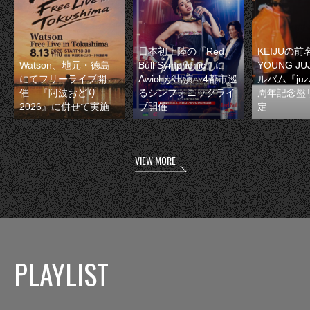
日本初上陸の『Red
KEIJUの
Watson、地元・徳島
Bull Symphonic』に
YOUNG JU
にてフリーライブ開
Awichが出演 4都市巡
ルバム『juzz
催 『阿波おどり
るシンフォニックライ
周年記念盤
2026』に併せて実施
ブ開催
定
VIEW MORE
PLAYLIST