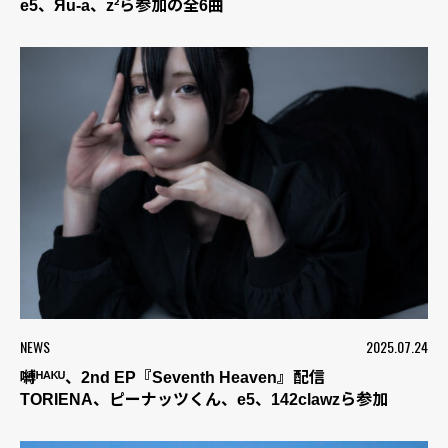
e5、Яu-a、z²ら参加の全6曲
NEWS
2025.07.24
嚩ᴴᴬᴷᵁ、2nd EP『Seventh Heaven』配信
TORIENA、ピーナッツくん、e5、142clawzら参加