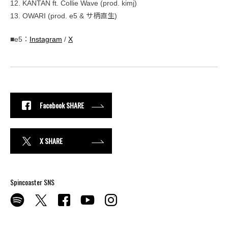
12. KANTAN ft. Collie Wave (prod. kimj)
13. OWARI (prod. e5 & サ柄直生)
■e5：
Instagram
/
X
Facebook SHARE
X SHARE
Spincoaster SNS