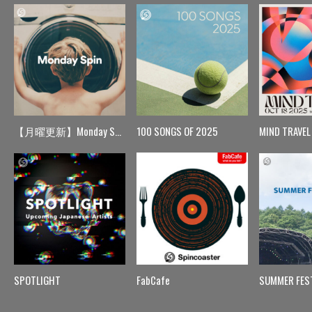
【月曜更新】Monday Spin
100 SONGS OF 2025
MIND TRAVEL
SPOTLIGHT
FabCafe
SUMMER FES