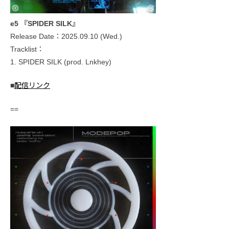
e5 『SPIDER SILK』
Release Date：2025.09.10 (Wed.)
Tracklist：
1. SPIDER SILK (prod. Lnkhey)
■
配信リンク
==