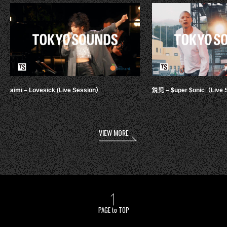
aimi – Lovesick (Live Session）
鋭児 – $uper $onic（Live 
VIEW MORE
PAGE to TOP