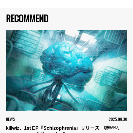
RECOMMEND
NEWS
2025.08.30
killwiz、1st EP『Schizophrenia』リリース 嚩ᴴᴬᴷᵁ、