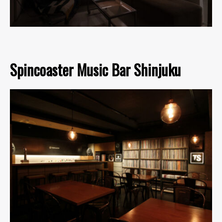
Spincoaster Music Bar Shinjuku