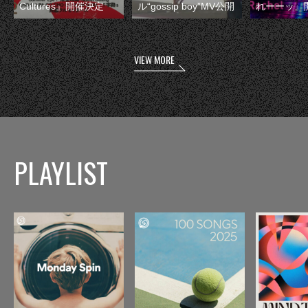
Cultures』開催決定
ル“gossip boy”MV公開
れーーッ』
VIEW MORE
PLAYLIST