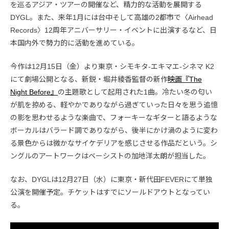
を巡るアジア・ツアーの開催など、精力的な活動を展開する
DYGL。また、来年1月には台中そして高雄の2都市で〈Airhead
Records〉12周年アニバーサリー・イベントに出演するなど、日
本国内外で勢力的に活動を進めている。
今作は12月15日（金）より東京・シモキタ-エキマエ-シネマ K2
にて劇場公開となる、新鋭・堀井綾香監督の新作
映画『The
Night Before』
の主題歌として起用された1曲。冷たい冬の匂い
が肌を掠める、軽やかでありながら過ぎていった日々を思う追憶
の影を思わせるような楽曲で、フォーキーなギターと語るような
ボーカルはバラード調でありながら、後半にかけ渦のように変わ
る景色からは微かなサイケデリアを感じさせる作品だという。シ
ングルのアートワークはベーシストの加地洋太朗が担当した。
なお、DYGLは12月27日（水）に東京・新代田FEVERにて単独
公演を開催予定。チケットはすでにソールドアウトとなってい
る。