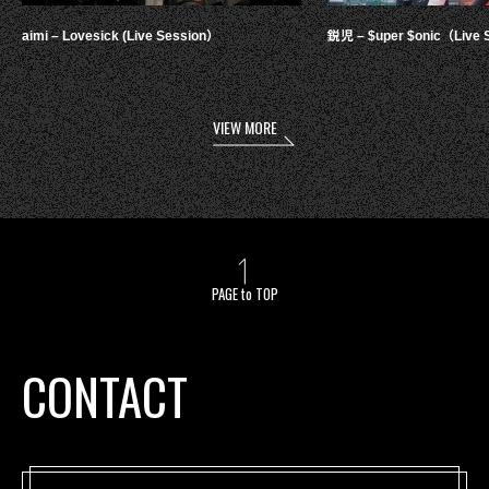
aimi – Lovesick (Live Session）
鋭児 – $uper $onic（Live 
VIEW MORE
PAGE to TOP
CONTACT