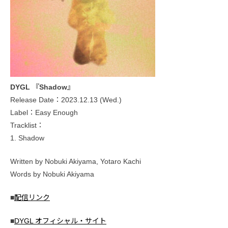
DYGL 『Shadow』
Release Date：2023.12.13 (Wed.)
Label：Easy Enough
Tracklist：
1. Shadow
Written by Nobuki Akiyama, Yotaro Kachi
Words by Nobuki Akiyama
■
配信リンク
■
DYGL オフィシャル・サイト