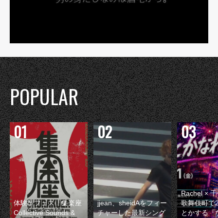
POPULAR
Rachel 
体験型フェス『集楽座
jjean、sheidAをフィー
歌舞伎町で
Collective Sounds &
チャーした最新シング
とかする『