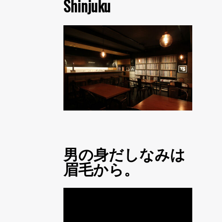
Shinjuku
男の身だしなみは
眉毛から。