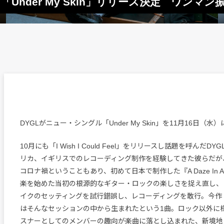
Under My Skin」リリース決定 ワンマン
DYGLがニュー・シングル「Under My Skin」を11月16日（
10月にも「I Wish I Could Feel」をリリースし話題を呼んだD
リカ、イギリスでのレコーディング制作を経験してきた彼らだが、
コロナ禍ということもあり、初めて日本で制作した『A Daze In A
楽を始めた当初の根源的なギター・ロックの楽しさを捉え直し、
イクのセッティングを試行錯誤し、レコーディングを敢行。今作「Unde
はそんなセッションの中から生まれたという1曲。ロック以外に
スナーとしてのメンバーの趣向が楽曲に落とし込まれた、新境地