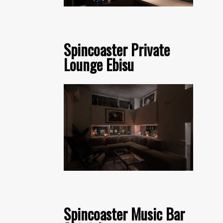
Spincoaster Private
Lounge Ebisu
Spincoaster Music Bar