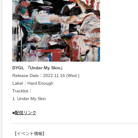
DYGL 『Under My Skin』
Release Date：2022.11.16 (Wed.)
Label：Hard Enough
Tracklist：
1. Under My Skin
■
配信リンク
【イベント情報】