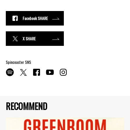
Facebook SHARE
X SHARE
Spincoaster SNS
RECOMMEND