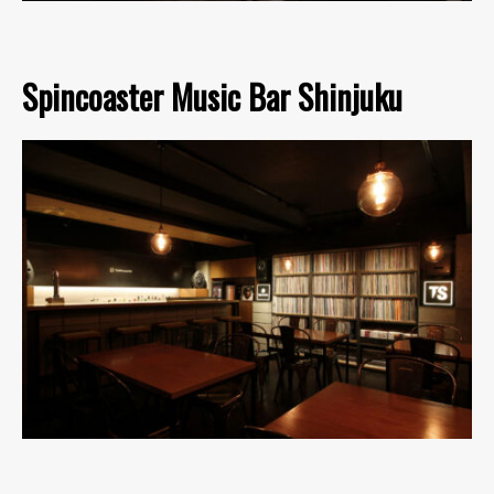
Spincoaster Music Bar Shinjuku