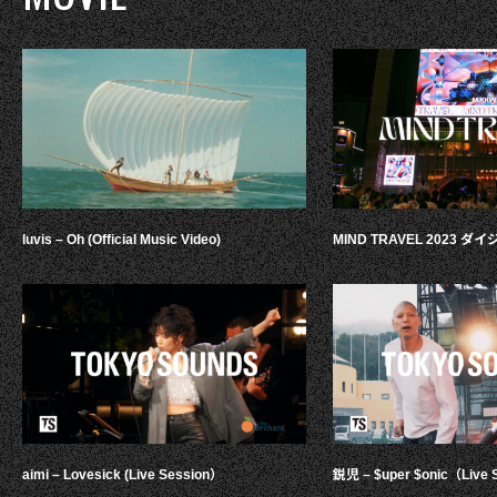
luvis – Oh (Official Music Video)
MIND TRAVEL 2023 
aimi – Lovesick (Live Session）
鋭児 – $uper $onic（Live 