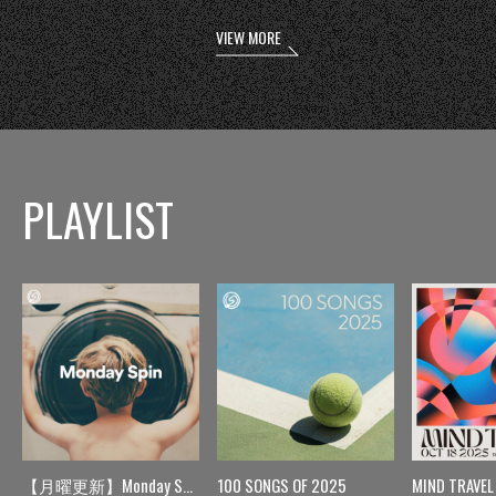
VIEW MORE
PLAYLIST
【月曜更新】Monday Spin
100 SONGS OF 2025
MIND TRAVEL