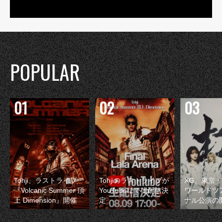
POPULAR
Tohji、ラストライブ
Tohjiのラストライブが
XG、東京
『Volcanic Summer 頂
YouTubeにて生配信決
ワールドツ
上 Dimension』開催
定
ナル公演の