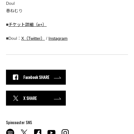
Doul
春ねむり
■
チケット詳細（e+）
■Doul：
X（Twitter）
/
Instagram
Facebook SHARE
X SHARE
Spincoaster SNS