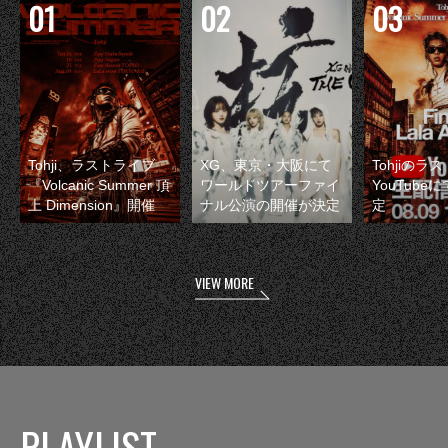
Tohji、ラストライブ
XG、東京・大阪にて
Tohjiのラ
『Volcanic Summer 頂
ワールドツアーファイ
YouTube
上 Dimension』開催
ナル公演の開催が決定
定
VIEW MORE
PLAYLIST