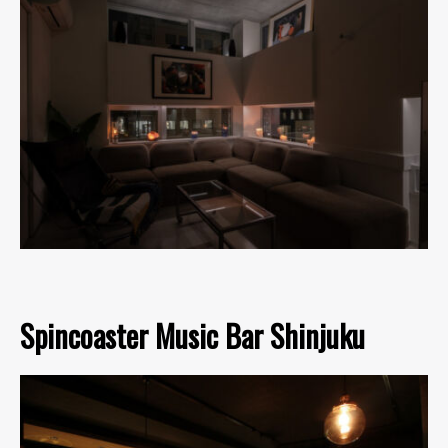
Spincoaster Music Bar Shinjuku