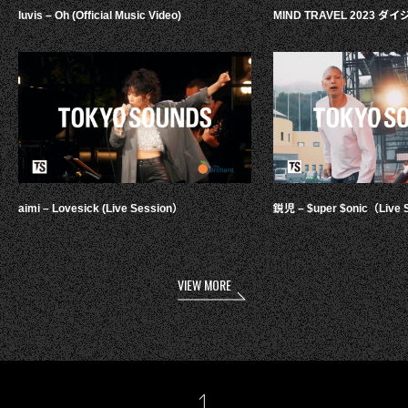
luvis – Oh (Official Music Video)
MIND TRAVEL 2023 
aimi – Lovesick (Live Session）
鋭児 – $uper $onic（Live 
VIEW MORE