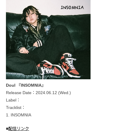
Doul 『INSOMNIA』
Release Date：2024.06.12 (Wed.)
Label：
Tracklist：
1. INSOMNIA
■
配信リンク