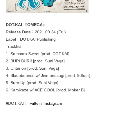
DOT.KAI 『OMEGA』
Release Date：2021.09.24 (Fri.)
Label：DOT.KAI Publishing
Tracklist：
1. Samsara Sweet [prod. DOT.KAI]
2. BURI BURI! [prod. Suni Vega]
3. Criterion [prod. Suni Vega]
4. Bladebounce w/ Jinmenusagi [prod. 9dfour]
5. Burn Up [prod. Suni Vega]
6. Kamikaze w/ ACE COOL [prod. Moker B]
■DOT.KAI：
Twitter
/
Instagram