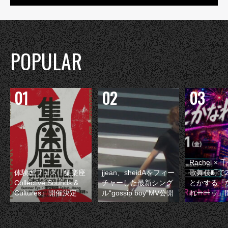
POPULAR
Rachel 
体験型フェス『集楽座
jjean、sheidAをフィー
歌舞伎町で
Collective Sounds &
チャーした最新シング
とかする『
Cultures』開催決定
ル“gossip boy”MV公開
れーーッ』