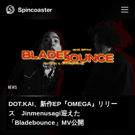
Skip
to
content
NEWS
DOT.KAI、新作EP『OMEGA』リリー
ス Jinmenusagi迎えた
「Bladebounce」MV公開