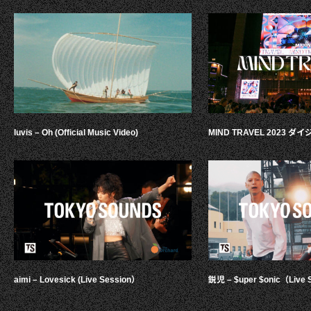
luvis – Oh (Official Music Video)
MIND TRAVEL 2023 
aimi – Lovesick (Live Session）
鋭児 – $uper $onic（Live 