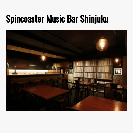
Spincoaster Music Bar Shinjuku