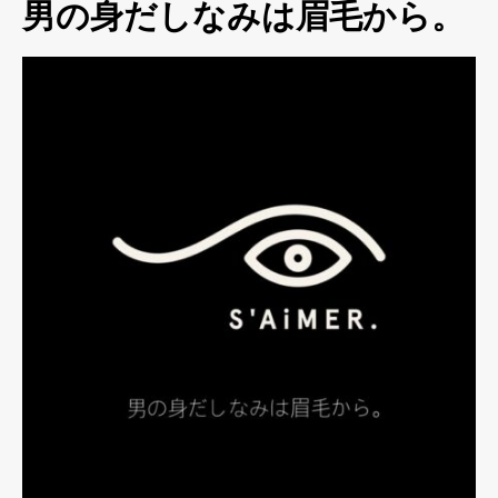
男の身だしなみは眉毛から。