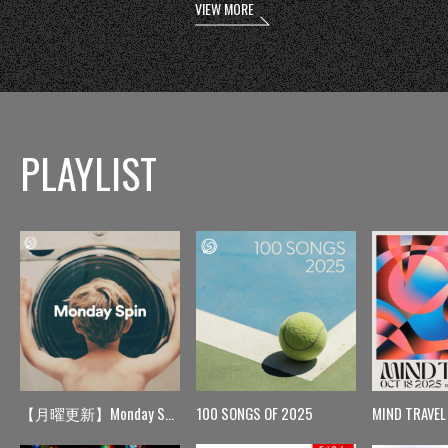
VIEW MORE
PLAYLIST
【月曜更新】Monday Spin
100 SONGS OF 2025
MIND TRAVEL