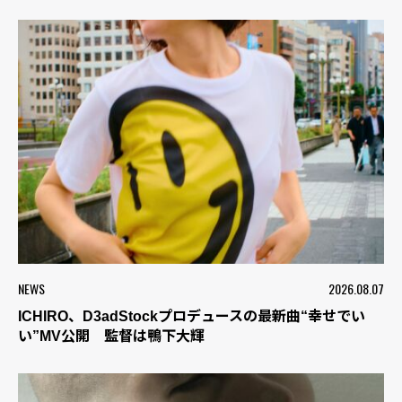
NEWS
2026.08.07
ICHIRO、D3adStockプロデュースの最新曲“幸せでい
い”MV公開 監督は鴨下大輝