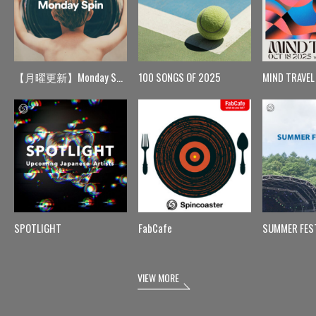
【月曜更新】Monday Spin
100 SONGS OF 2025
MIND TRAVEL
SPOTLIGHT
FabCafe
SUMMER FES
VIEW MORE