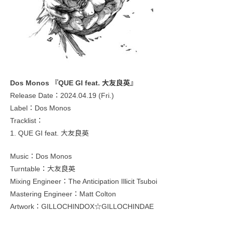
Dos Monos 『QUE GI feat. 大友良英』
Release Date：2024.04.19 (Fri.)
Label：Dos Monos
Tracklist：
1. QUE GI feat. 大友良英
Music：Dos Monos
Turntable：大友良英
Mixing Engineer：The Anticipation Illicit Tsuboi
Mastering Engineer：Matt Colton
Artwork：GILLOCHINDOX☆GILLOCHINDAE