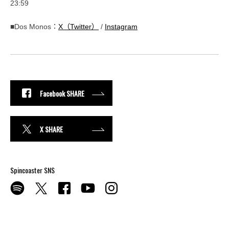
23:59
■Dos Monos：
X（Twitter）
/
Instagram
Facebook SHARE
X SHARE
Spincoaster SNS