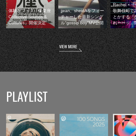
Rachel 
体験型フェス『集楽座
jjean、sheidAをフィー
歌舞伎町で
Collective Sounds &
チャーした最新シング
とかする『
Cultures』開催決定
ル“gossip boy”MV公開
れーーッ』
VIEW MORE
PLAYLIST