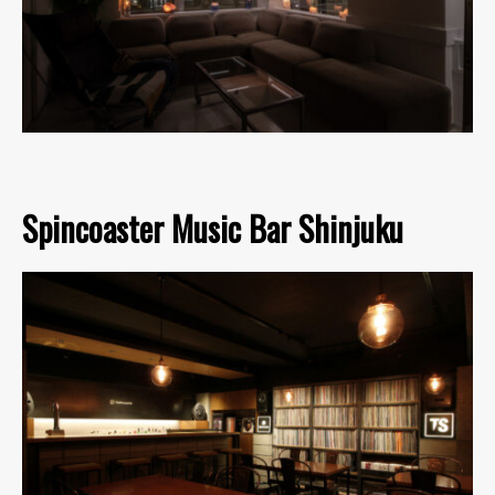
Spincoaster Music Bar Shinjuku