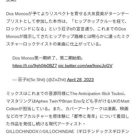
Dos Monosが予てよりリスペクトを寄せる大友良英がターンテー
ブリストとして参加した本作は、「ヒップホップクルーを経て、
ロックバンドになる」という荘子itの宣言通り、これまでのDos
Monosが提示してきたヒップホップ路線とは明らかに違ったミク
スチャーロックテイストの楽曲に仕上がっている。
Dos Monos第一期終了、第二期始動。
https://t.co/9gh0jb0BZ7
pic.twitter.com/we9opcJoGV
— 荘子it(So Shit) (@ZoZhit)
April 28, 2023
ミックスはこれまでの音源同様にThe Anticipation Illicit Tsuboi、
マスタリングはAphex TwinやBrian Enoなども手がけるUKのMatt
Coltonが担当している。また、カバーアートワークは漫画、映画
などのサブカルチャーを原体験に「都市と青年」について着目し
た作品を発信し続ける現代アーティスト・
GILLOCHINDOX☆GILLOCHINDAE（ギロチンドックスギロチン