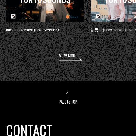
aimi – Lovesick (Live Session）
鋭児 – $uper $onic（Live 
VIEW MORE
PAGE to TOP
CONTACT