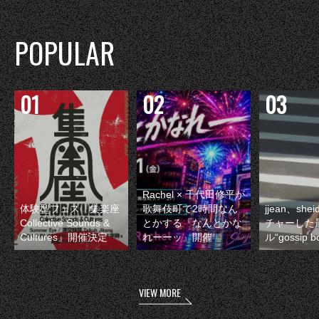
POPULAR
Rachel × 千代田修平が
体験型フェス『集楽座
歌舞伎町で2時間なん
jjean、sh
Collective Sounds &
とかする『なんとかな
チャーした
Cultures』開催決定
れーーッ』開催
ル“gossip 
VIEW MORE