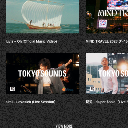
luvis – Oh (Official Music Video)
MIND TRAVEL 2023 
aimi – Lovesick (Live Session）
鋭児 – $uper $onic（Live 
VIEW MORE