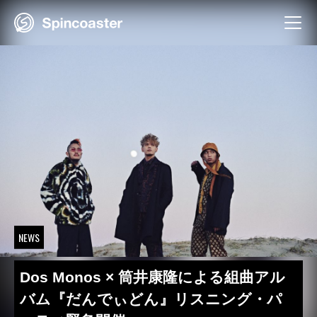
Skip
to
content
NEWS
Dos Monos × 筒井康隆による組曲アル
バム『だんでぃどん』リスニング・パ