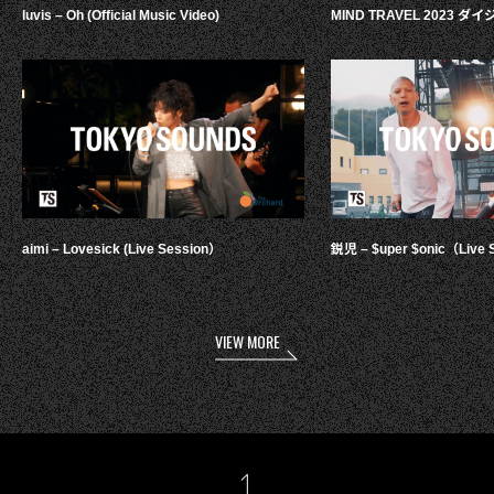
luvis – Oh (Official Music Video)
MIND TRAVEL 2023 
aimi – Lovesick (Live Session）
鋭児 – $uper $onic（Live 
VIEW MORE