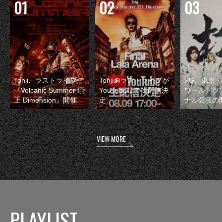
Tohji、ラストライブ
Tohjiのラストライブが
XG、東京
『Volcanic Summer 頂
YouTubeにて生配信決
ワールドツ
上 Dimension』開催
定
ナル公演の
VIEW MORE
PLAYLIST