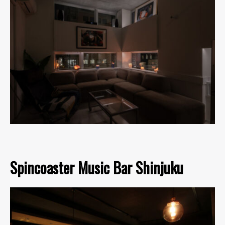
Spincoaster Music Bar Shinjuku