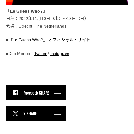
『Le Guess Who?』
日程：2022年11月10日（木）〜13日（日）
会場：Utrecht, The Netherlands
■
『Le Guess Who?』 オフィシャル・サイト
■Dos Monos：
Twitter
/
Instagram
Facebook SHARE
X SHARE