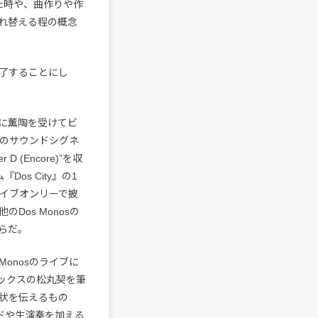
た時や、曲作りや作
れ替える程の概念
終了することにし
に薫陶を受けてビ
sのサウンドシグネ
(Encore)”を収
ム『Dos City』の1
ライブオンリーで披
os Monosの
らだ。
onosのライブに
ックスの松丸契を筆
状を伝えるもの
ドや生演奏を加える