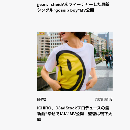
jjean、sheidAをフィーチャーした最新
シングル“gossip boy”MV公開
NEWS
2026.08.07
ICHIRO、D3adStockプロデュースの最
新曲“幸せでいい”MV公開 監督は鴨下大
輝