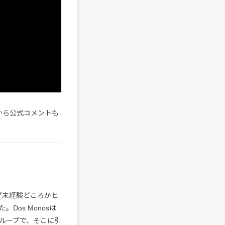
tから公式コメントも
ップ未経験どころかヒ
os Monosは
ループで、そこに引