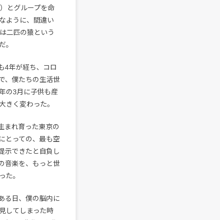
猿）とグループを命
なように、間違い
sは二匹の猿という
だ。
からも4年が経ち、コロ
で、僕たちの生活世
年の3月に子供も産
大きく変わった。
”（生まれ育った東京の
にとっての、最も空
提示できたと自負し
の音楽を、もっと世
った。
ある日、僕の脳内に
見してしまった時