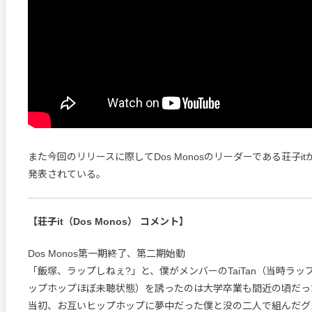
また今回のリリースに際してDos Monosのリーダーである荘子i
発表されている。
【荘子it（Dos Monos） コメント】
Dos Monos第一期終了、第二期始動
「飯塚、ラップしねぇ?」と、僕がメンバーのTaiTan（当時ラ
ップホップほぼ未聴状態）を誘ったのは大学卒業も間近の頃だった。D
当初、お互いヒップホップに夢中だった僕と没の二人で組んだグ