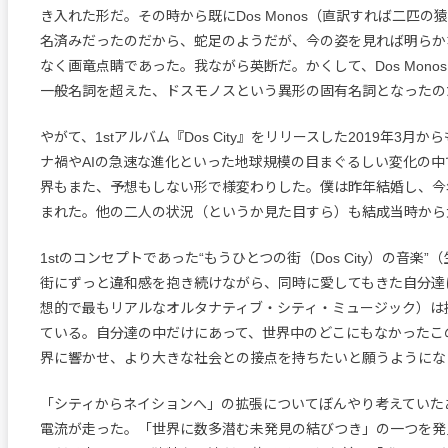
き入れた形だ。その時から既にDos Monos（直訳すれば二匹の
名済みだったのだから、蛇足のようだが、今の姿を見れば明らか
なく画竜点睛であった。我ながら英断だ。かくして、Dos Mono
一般名詞を超えた、ドスモノスという異形の固有名詞となったの
やがて、1stアルバム『Dos City』をリリースした2019年3月
ナ禍やAIの急速な進化といった地球規模の目まぐるしい変化の中
界もまた、予想もしない形で様変わりした。僕は昨年結婚し、今
まれた。他の二人の状況（というか見た目すら）も結成当時から
1stのコンセプトであった“もうひとつの街（Dos City）の音楽
街にずっと違和感を抱き続けながら、同時に愛してもきた自分達
想的で最もリアルなオルタナティブ・シティ・ミュージック）は
ている。自分達の中だけにあって、世界中のどこにもなかったこ
界に響かせ、より大きな社会との接点を持ちたいと願うようにな
「シティからネイションへ」の拡張についてぼんやり考えていた
電流が走った。「世界に数多潜む未発見の結びつき」の一つを発