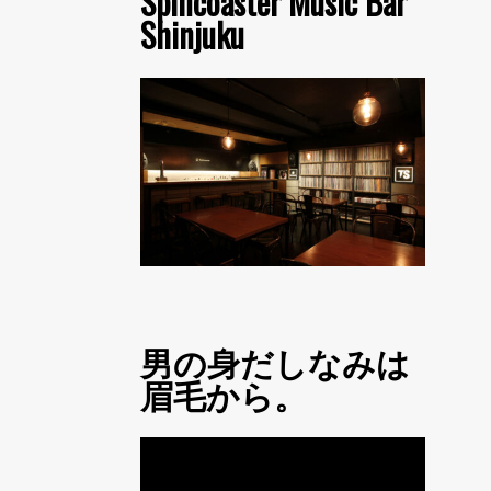
Spincoaster Music Bar
Shinjuku
男の身だしなみは
眉毛から。