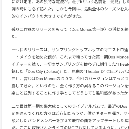
にだけ走る、あの独特な電流だ。荘子itという名前を「発見」し
詞の時にも必ず訪れた。しかも今回は、活動全体のシーズンを入
的なインパクトの大きさでそれがきた。
残り二作品のリリースをもって〈Dos Monos第一期〉の活動を
た。
一つ目のリリースは、サンプリングヒップホップのマエストロ達
ートメイクを始めた僕が、これまで培ってきた第一期Dos Mono
イチャーを捨て、一切のサンプリングを使わずに制作した“Theater D 
録した『Dos City (Deluxe)』だ。原曲の“Theater D”は1stアルバ
曲目、言わばDos Monosの原点で、今回のバージョンはずっと
露してきた。というのも、全く作り方の異なるこのバージョンを他のD
楽曲と並列することに作り手としてどうしても違和感があったか
二つ目は第一期の集大成としてのライブアルバムで、最近のDos M
足を運んでくれた方々はご存知だろうが、僕がギターを弾き、サ
頭としたバンドメンバーを加えて既存の曲をアップデートした現
だ。ここに収録されたライブのMCでも話しているように、バン