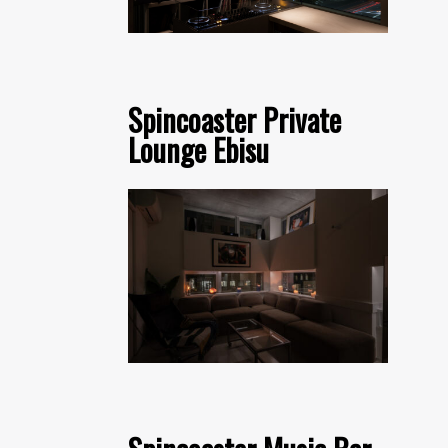
Spincoaster Private
Lounge Ebisu