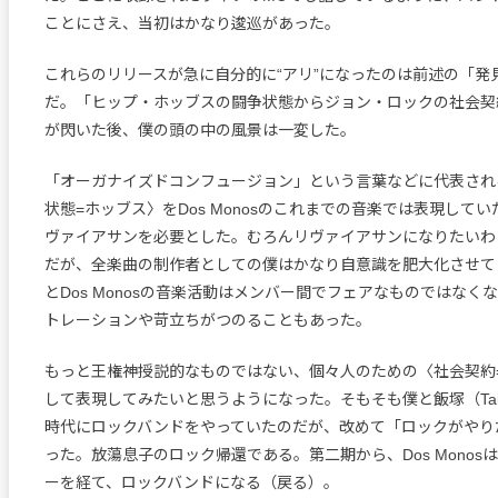
ことにさえ、当初はかなり逡巡があった。
これらのリリースが急に自分的に“アリ”になったのは前述の「発
だ。「ヒップ・ホッブスの闘争状態からジョン・ロックの社会契
が閃いた後、僕の頭の中の風景は一変した。
「オーガナイズドコンフュージョン」という言葉などに代表され
状態=ホッブス〉をDos Monosのこれまでの音楽では表現して
ヴァイアサンを必要とした。むろんリヴァイアサンになりたいわ
だが、全楽曲の制作者としての僕はかなり自意識を肥大化させて
とDos Monosの音楽活動はメンバー間でフェアなものではなく
トレーションや苛立ちがつのることもあった。
もっと王権神授説的なものではない、個々人のための〈社会契約
して表現してみたいと思うようになった。そもそも僕と飯塚（Tai
時代にロックバンドをやっていたのだが、改めて「ロックがやり
った。放蕩息子のロック帰還である。第二期から、Dos Monos
ーを経て、ロックバンドになる（戻る）。