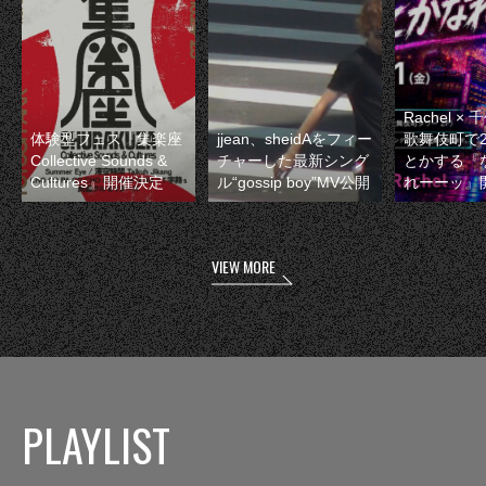
Rachel 
体験型フェス『集楽座
jjean、sheidAをフィー
歌舞伎町で
Collective Sounds &
チャーした最新シング
とかする『
Cultures』開催決定
ル“gossip boy”MV公開
れーーッ』
VIEW MORE
PLAYLIST