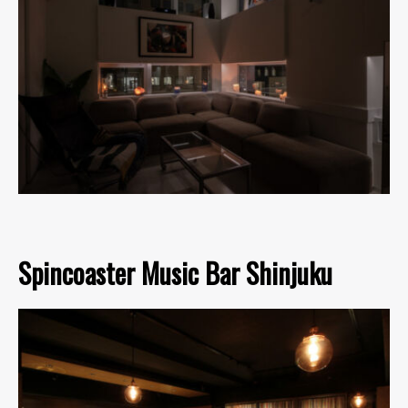
Spincoaster Music Bar Shinjuku