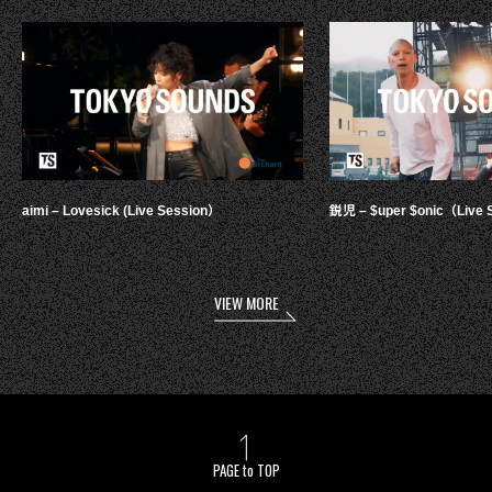
aimi – Lovesick (Live Session）
鋭児 – $uper $onic（Live 
VIEW MORE
PAGE to TOP