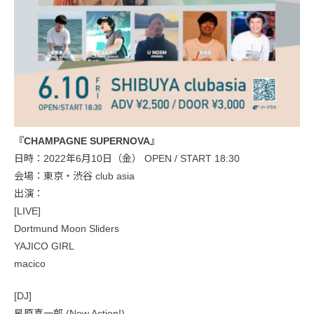
『CHAMPAGNE SUPERNOVA』
日時：2022年6月10日（金） OPEN / START 18:30
会場：東京・渋谷 club asia
出演：
[LIVE]
Dortmund Moon Sliders
YAJICO GIRL
macico
[DJ]
星原喜一郎 (New Action!)