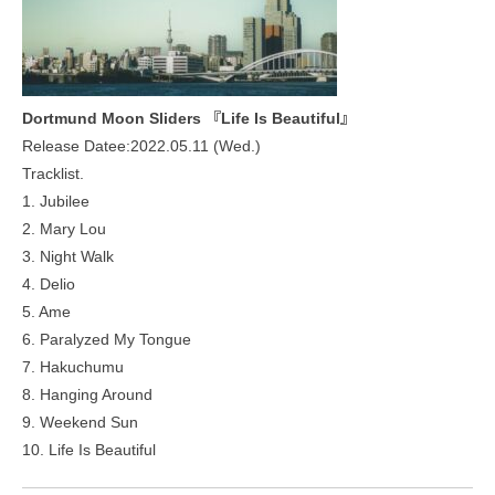
Dortmund Moon Sliders 『Life Is Beautiful』
Release Datee:2022.05.11 (Wed.)
Tracklist.
1. Jubilee
2. Mary Lou
3. Night Walk
4. Delio
5. Ame
6. Paralyzed My Tongue
7. Hakuchumu
8. Hanging Around
9. Weekend Sun
10. Life Is Beautiful