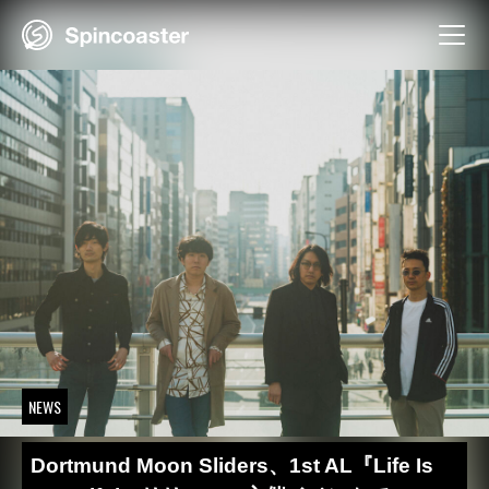
Skip
to
content
NEWS
Dortmund Moon Sliders、1st AL『Life Is