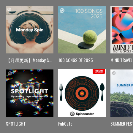
【月曜更新】Monday Spin
100 SONGS OF 2025
MIND TRAVEL
SPOTLIGHT
FabCafe
SUMMER FES