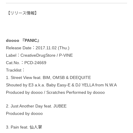
【リリース情報】
doooo 『PANIC』
Release Date：2017.11.02 (Thu.)
Label：CreativeDrugStore / P-VINE
Cat.No.：PCD-24669
Tracklist：
1. Street View feat. BIM, OMSB & DEEQUITE
Shouted by E3 a.k.a. Baby Easy-E & DJ YELLA from N.W.A
Produced by doooo / Scratches Performed by doooo
2. Just Another Day feat. JUBEE
Produced by doooo
3. Pain feat. 仙人掌