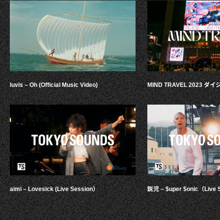
luvis – Oh (Official Music Video)
MIND TRAVEL 2023 
aimi – Lovesick (Live Session）
鋭児 – $uper $onic（Live 