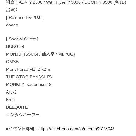
料金：ADV ￥2500 / With Flyer ￥3000 / DOOR ￥3500 (各1D)
出演：
[-Release Live/DJ-]
doooo
[-Special Guest-]
HUNGER
MONJU (ISSUGI / 仙人掌 / Mr.PUG)
OMSB
MonyHorse PETZ kZm
THE OTOGIBANASHI’S
MONKEY_sequence.19
Aru-2
Babi
DEEQUITE
ユンタクパーラー
■イベント詳細：
https://clubberia.com/ja/events/277304/