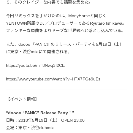
り、そのクレイジーな内容でも話題を集めた。
今回リミックスを手がけたのは、MonyHorseと同じく
YENTOWN所属のDJ／プロデューサーであるRyutaro Ishikawa。
ファンキーな原曲をよりドープな世界観へと落とし込んでいる。
また、doooo『PANIC』のリリース・パーティも5月19日（土）
に東京・渋谷asiaにて開催される。
https://youtu.be/mT8Nwq3f2CE
https://www.youtube.com/watch?v=HTX7FGe9uEs
【イベント情報】
“doooo “PANIC” Release Party！”
日時：2018年5月19日（土） OPEN 23:00
会場：東京・渋谷clubasia