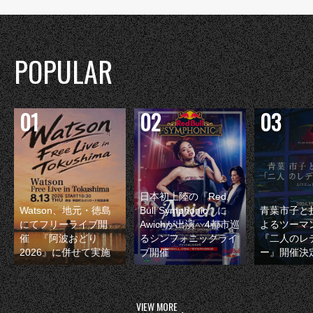
POPULAR
日本初上陸の『Red
Watson、地元・徳島
Bull Symphonic』に
青葉市子と
にてフリーライブ開
Awichが出演 4都市巡
よるツーマ
催 『阿波おどり
るシンフォニックライ
『二人のレ
2026』に併せて実施
ブ開催
ー』開催決
VIEW MORE