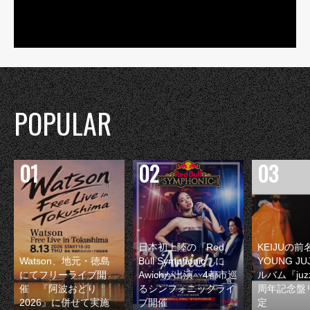
POPULAR
日本初上陸の『Red
KEIJUの
Watson、地元・徳島
Bull Symphonic』に
YOUNG JU
にてフリーライブ開
Awichが出演 4都市巡
ルバム『juzz
催 『阿波おどり
るシンフォニックライ
周年記念盤
2026』に併せて実施
ブ開催
定