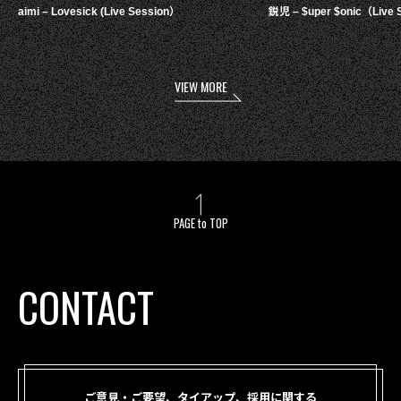
aimi – Lovesick (Live Session）
鋭児 – $uper $onic（Live 
VIEW MORE
PAGE to TOP
CONTACT
ご意見・ご要望、タイアップ、採用に関する