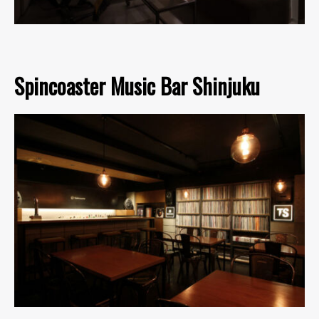
Spincoaster Music Bar Shinjuku