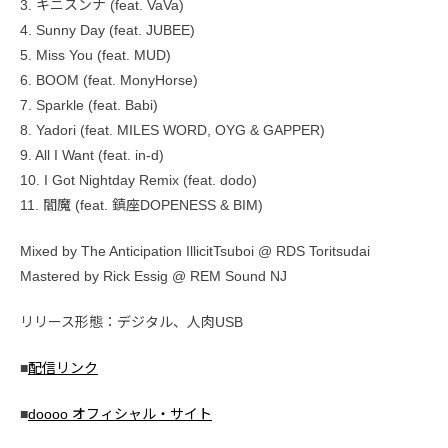
3. キニスンナ (feat. VaVa)
4. Sunny Day (feat. JUBEE)
5. Miss You (feat. MUD)
6. BOOM (feat. MonyHorse)
7. Sparkle (feat. Babi)
8. Yadori (feat. MILES WORD, OYG & GAPPER)
9. All I Want (feat. in-d)
10. I Got Nightday Remix (feat. dodo)
11. 閻魔 (feat. 鎮座DOPENESS & BIM)
Mixed by The Anticipation IllicitTsuboi @ RDS Toritsudai
Mastered by Rick Essig @ REM Sound NJ
リリース形態：デジタル、人肉USB
■
配信リンク
■
doooo オフィシャル・サイト