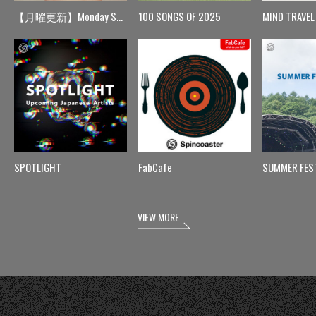
【月曜更新】Monday Spin
100 SONGS OF 2025
MIND TRAVEL
SPOTLIGHT
FabCafe
SUMMER FES
VIEW MORE