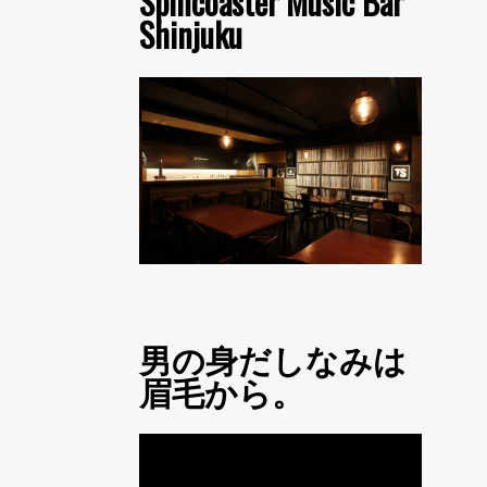
Spincoaster Music Bar
Shinjuku
男の身だしなみは
眉毛から。