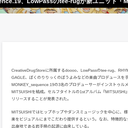
ence.19、LowPassのtee-rugが新ユニット・M
CreativeDrugStoreに所属するdoooo、LowPassのtee-rug、RH
GAGLE、ぼくのりりっくのぼうよみなどの楽曲プロデュースを
MONKEY_sequence.19の3名のプロデューサーがインストゥ
MITSUISHIを結成。セルフタイトルの1stアルバム『MITSUISH
リリースすることが発表された。
MITSUISHIではヒップホップやダンスミュージックを中心に、
楽をビジュアルにまでこだわり提供するという。なお、特徴的な
出身地である岩手県の起源に由来している。