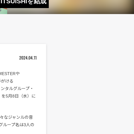
ITSUISHIを結成
2024.04.11
YMESTERや
手がける
ルメンタルグループ・
I』を5月8日（水）に
様々なジャンルの音
グループ名は3人の