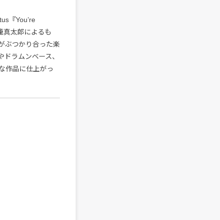
『You’re
籠真太郎によるも
ーがぶつかり合った楽
やドラムンベース、
な作品に仕上がっ