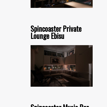
Spincoaster Private
Lounge Ebisu