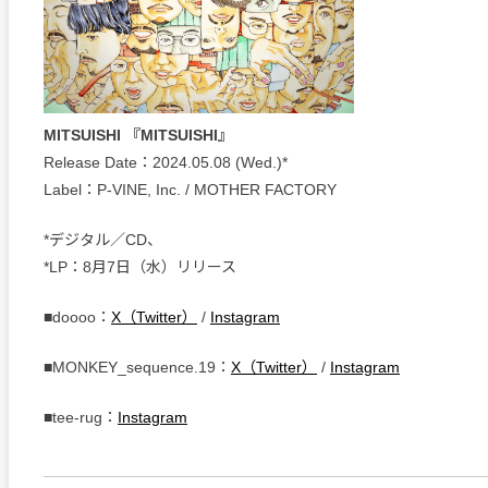
MITSUISHI 『MITSUISHI』
Release Date：2024.05.08 (Wed.)*
Label：P-VINE, Inc. / MOTHER FACTORY
*デジタル／CD、
*LP：8月7日（水）リリース
■doooo：
X（Twitter）
/
Instagram
■MONKEY_sequence.19：
X（Twitter）
/
Instagram
■tee-rug：
Instagram