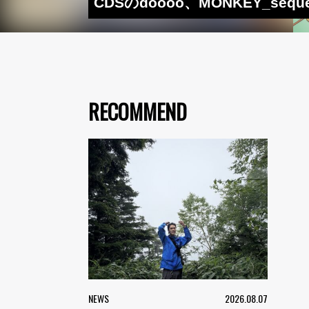
CDSのdoooo、MONKEY_sequ
RECOMMEND
NEWS
2026.08.07