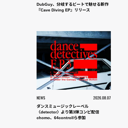
DubGuy、分岐するビートで魅せる新作
『Cave Diving EP』リリース
NEWS
2026.08.07
ダンスミュージックレーベル
〈detector〉より第3弾コンピ配信
chomo、64controllら参加